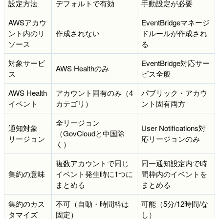
設定方法
デフォルトで有効
手動設定が必要
AWSアカウ
EventBridgeマネージ
ント内のリ
作成されない
ドルールが作成され
ソース
る
対象サービ
EventBridge対応サー
AWS Healthのみ
ス
ビス全般
AWS Health
アカウント固有のみ（4
パブリック・アカウ
イベント
カテゴリ）
ント固有両方
全リージョン
通知対象
User Notifications対
（GovCloudと中国除
リージョン
応リージョンのみ
く）
複数アカウントで同じ
同一通知設定内で時
集約の意味
イベント発生時に1つに
間枠内のイベントを
まとめる
まとめる
集約のカス
不可（自動・時間枠は
可能（5分/12時間/な
タマイズ
固定）
し）