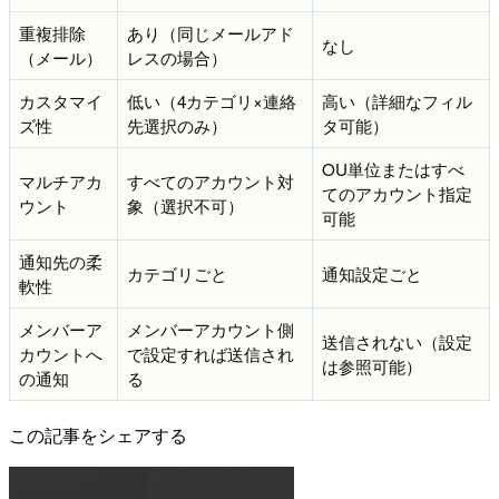
重複排除
あり（同じメールアド
なし
（メール）
レスの場合）
カスタマイ
低い（4カテゴリ×連絡
高い（詳細なフィル
ズ性
先選択のみ）
タ可能）
OU単位またはすべ
マルチアカ
すべてのアカウント対
てのアカウント指定
ウント
象（選択不可）
可能
通知先の柔
カテゴリごと
通知設定ごと
軟性
メンバーア
メンバーアカウント側
送信されない（設定
カウントへ
で設定すれば送信され
は参照可能）
の通知
る
この記事をシェアする