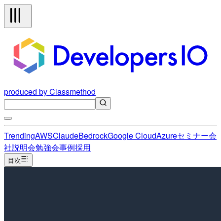
produced by Classmethod
Trending
AWS
Claude
Bedrock
Google Cloud
Azure
セミナー
会
社説明会
勉強会
事例
採用
目次