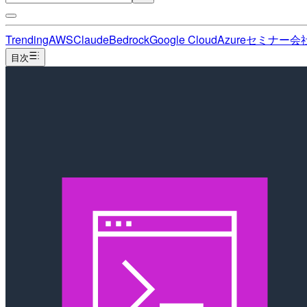
Trending
AWS
Claude
Bedrock
Google Cloud
Azure
セミナー
会
目次