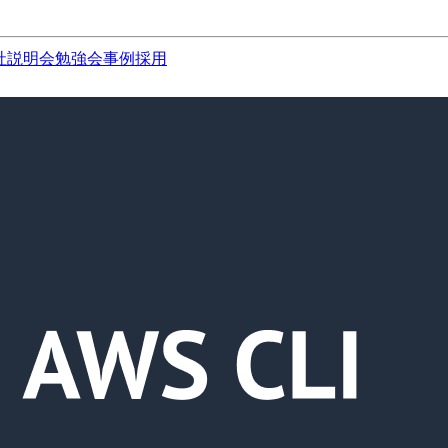
社説明会
勉強会
事例
採用