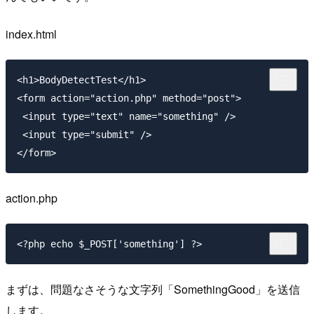
index.html
<h1>BodyDetectTest</h1>

<form action="action.php" method="post">

 <input type="text" name="something" />

 <input type="submit" />

action.php
まずは、問題なさそうな文字列「SomethingGood」を送信
します。