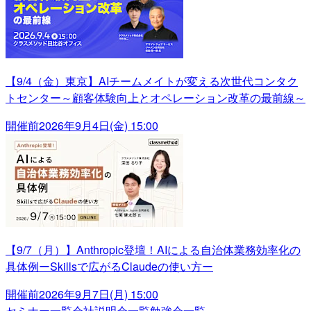
【9/4（金）東京】AIチームメイトが変える次世代コンタク
トセンター～顧客体験向上とオペレーション改革の最前線～
開催前
2026年9月4日(金) 15:00
【9/7（月）】Anthropic登壇！AIによる自治体業務効率化の
具体例ーSkillsで広がるClaudeの使い方ー
開催前
2026年9月7日(月) 15:00
セミナー一覧
会社説明会一覧
勉強会一覧