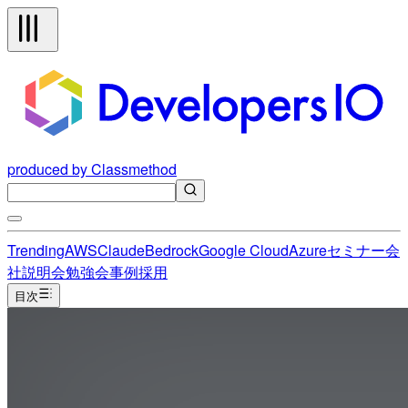
produced by Classmethod
Trending
AWS
Claude
Bedrock
Google Cloud
Azure
セミナー
会
社説明会
勉強会
事例
採用
目次