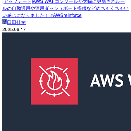
[アップデート]AWS WAFコンソールが大幅に更新されルー
ルの自動適用や運用ダッシュボード提供などめちゃくちゃい
い感じになりました！ #AWSreInforce
臼田佳祐
2025.06.17