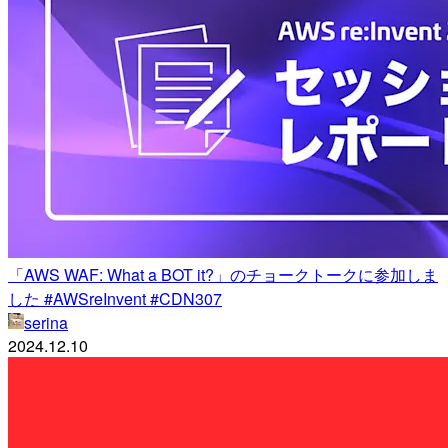
「AWS WAF: What a BOT it?」のチョークトークに参加しま
した #AWSreInvent #CDN307
serina
2024.12.10