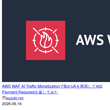
AWS WAF AI Traffic MonetizationでBot UAを再現して402
Payment Requiredを返してみた
suzuki.ryo
2026.06.16