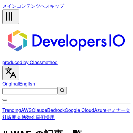
メインコンテンツへスキップ
produced by Classmethod
Original
English
Trending
AWS
Claude
Bedrock
Google Cloud
Azure
セミナー
会
社説明会
勉強会
事例
採用