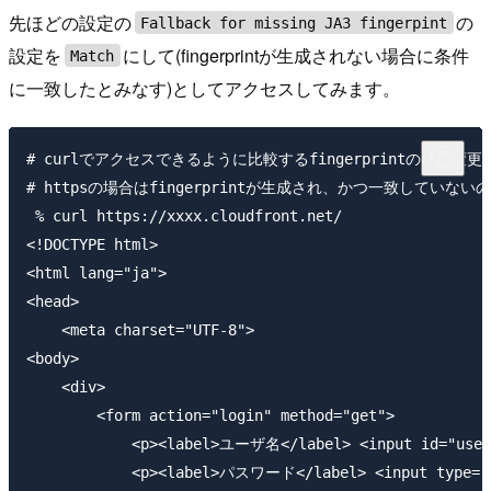
先ほどの設定の
の
Fallback for missing JA3 fingerpint
設定を
にして(fingerprintが生成されない場合に条件
Match
に一致したとみなす)としてアクセスしてみます。
# curlでアクセスできるように比較するfingerprintの値は変更済
# httpsの場合はfingerprintが生成され、かつ一致していない
 % curl https://xxxx.cloudfront.net/

<!DOCTYPE html>

<html lang="ja">

<head>

    <meta charset="UTF-8">

<body>

    <div>

        <form action="login" method="get">

            <p><label>ユーザ名</label> <input id="usern
            <p><label>パスワード</label> <input type="pa