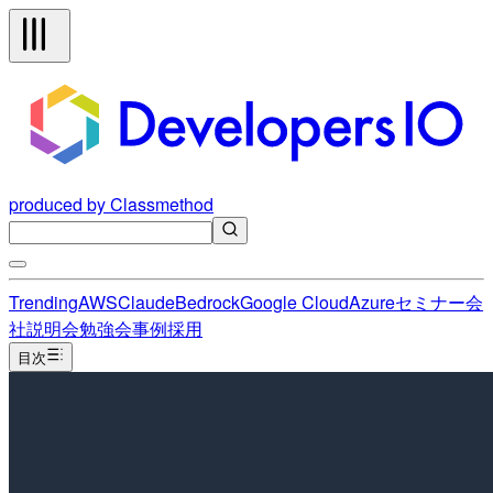
produced by Classmethod
Trending
AWS
Claude
Bedrock
Google Cloud
Azure
セミナー
会
社説明会
勉強会
事例
採用
目次