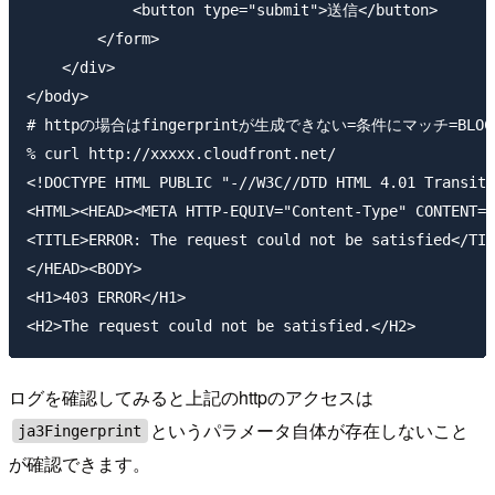
            <button type="submit">送信</button>

        </form>

    </div>

</body>

# httpの場合はfingerprintが生成できない=条件にマッチ=BL
% curl http://xxxxx.cloudfront.net/

<!DOCTYPE HTML PUBLIC "-//W3C//DTD HTML 4.01 Transiti
<HTML><HEAD><META HTTP-EQUIV="Content-Type" CONTENT="
<TITLE>ERROR: The request could not be satisfied</TIT
</HEAD><BODY>

<H1>403 ERROR</H1>

ログを確認してみると上記のhttpのアクセスは
というパラメータ自体が存在しないこと
ja3Fingerprint
が確認できます。