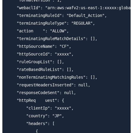
    "formatVersion": 1,

    "webaclId": "arn:aws:wafv2:us-east-1:xxxxx:global
    "terminatingRuleId": "Default_Action",

    "terminatingRuleType": "REGULAR",

    "action    ": "ALLOW",

    "terminatingRuleMatchDetails": [],

    "httpSourceName": "CF",

    "httpSourceId": "xxxxx",

    "ruleGroupList": [],

    "rateBasedRuleList": [],

    "nonTerminatingMatchingRules": [],

    "requestHeadersInserted": null,

    "responseCodeSent": null,

    "httpReq    uest": {

        "clientIp": "xxxxx",

        "country": "JP",

        "headers": [

            {
