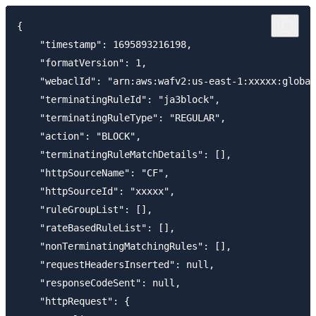
{

    "timestamp": 1695893216198,

    "formatVersion": 1,

    "webaclId": "arn:aws:wafv2:us-east-1:xxxxx:global
    "terminatingRuleId": "ja3block",

    "terminatingRuleType": "REGULAR",

    "action": "BLOCK",

    "terminatingRuleMatchDetails": [],

    "httpSourceName": "CF",

    "httpSourceId": "xxxxx",

    "ruleGroupList": [],

    "rateBasedRuleList": [],

    "nonTerminatingMatchingRules": [],

    "requestHeadersInserted": null,

    "responseCodeSent": null,

    "httpRequest": {
