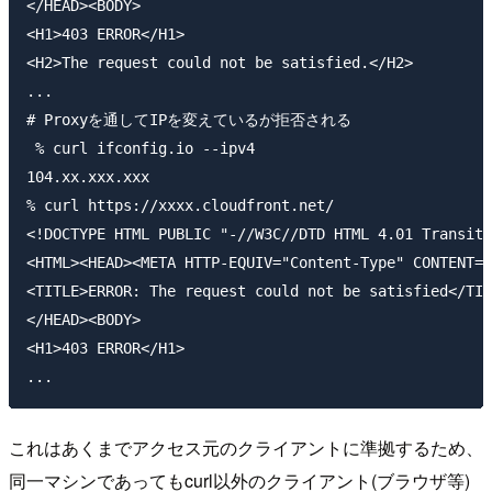
</HEAD><BODY>

<H1>403 ERROR</H1>

<H2>The request could not be satisfied.</H2>

...

# Proxyを通してIPを変えているが拒否される

 % curl ifconfig.io --ipv4

104.xx.xxx.xxx

% curl https://xxxx.cloudfront.net/

<!DOCTYPE HTML PUBLIC "-//W3C//DTD HTML 4.01 Transiti
<HTML><HEAD><META HTTP-EQUIV="Content-Type" CONTENT="
<TITLE>ERROR: The request could not be satisfied</TIT
</HEAD><BODY>

<H1>403 ERROR</H1>

これはあくまでアクセス元のクライアントに準拠するため、
同一マシンであってもcurl以外のクライアント(ブラウザ等)