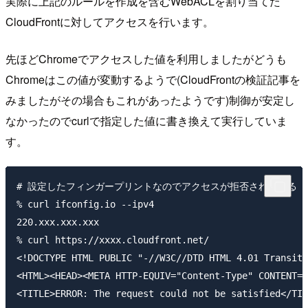
実際に上記のルールを作成を含むWebACLを割り当てた
CloudFrontに対してアクセスを行います。
先ほどChromeでアクセスした値を利用しましたがどうも
Chromeはこの値が変動するようで(CloudFrontの検証記事を
みましたがその場合もこれがあったようです)制御が安定し
なかったのでcurlで指定した値に書き換えて実行していま
す。
# 設定したフィンガープリントなのでアクセスが拒否されている

% curl ifconfig.io --ipv4

220.xxx.xxx.xxx

% curl https://xxxx.cloudfront.net/

<!DOCTYPE HTML PUBLIC "-//W3C//DTD HTML 4.01 Transiti
<HTML><HEAD><META HTTP-EQUIV="Content-Type" CONTENT="
<TITLE>ERROR: The request could not be satisfied</TIT