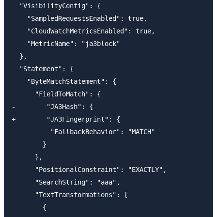
  "VisibilityConfig": {

    "SampledRequestsEnabled": true,

    "CloudWatchMetricsEnabled": true,

    "MetricName": "ja3block"

  },

  "Statement": {

    "ByteMatchStatement": {

      "FieldToMatch": {

-        "JA3Hash": {

+        "JA3Fingerprint": {

          "FallbackBehavior": "MATCH"

        }

      },

      "PositionalConstraint": "EXACTLY",

      "SearchString": "aaa",

      "TextTransformations": [

        {
