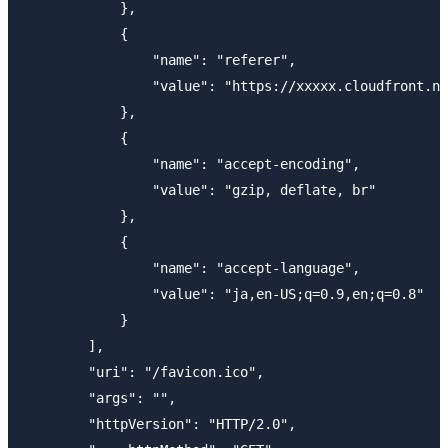
            },

            {

                "name": "referer",

                "value": "https://xxxxx.cloudfront.ne
            },

            {

                "name": "accept-encoding",

                "value": "gzip, deflate, br"

            },

            {

                "name": "accept-language",

                "value": "ja,en-US;q=0.9,en;q=0.8"

            }

        ],

        "uri": "/favicon.ico",

        "args": "",

        "httpVersion": "HTTP/2.0",
