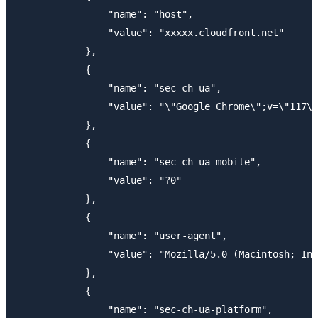
                "name": "host",

                "value": "xxxxx.cloudfront.net"

            },

            {

                "name": "sec-ch-ua",

                "value": "\"Google Chrome\";v=\"117\"
            },

            {

                "name": "sec-ch-ua-mobile",

                "value": "?0"

            },

            {

                "name": "user-agent",

                "value": "Mozilla/5.0 (Macintosh; Int
            },

            {

                "name": "sec-ch-ua-platform",
