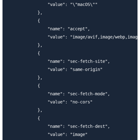
                "value": "\"macOS\""

            },

            {

                "name": "accept",

                "value": "image/avif,image/webp,image
            },

            {

                "name": "sec-fetch-site",

                "value": "same-origin"

            },

            {

                "name": "sec-fetch-mode",

                "value": "no-cors"

            },

            {

                "name": "sec-fetch-dest",

                "value": "image"
