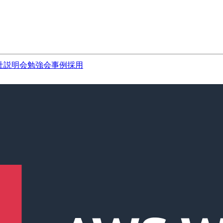
社説明会
勉強会
事例
採用