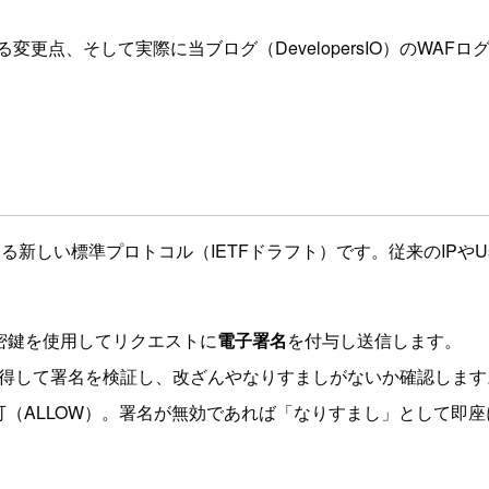
WAFにおける変更点、そして実際に当ブログ（DevelopersIO）
で証明する新しい標準プロトコル（IETFドラフト）です。従来のIPや
密鍵を使用してリクエストに
電子署名
を付与し送信します。
を取得して署名を検証し、改ざんやなりすましがないか確認します
（ALLOW）。署名が無効であれば「なりすまし」として即座に