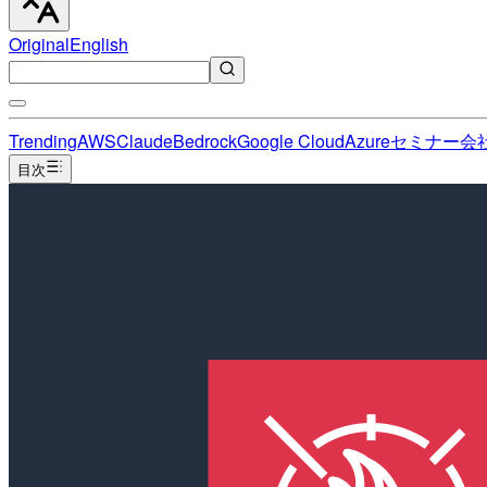
Original
English
Trending
AWS
Claude
Bedrock
Google Cloud
Azure
セミナー
会
目次