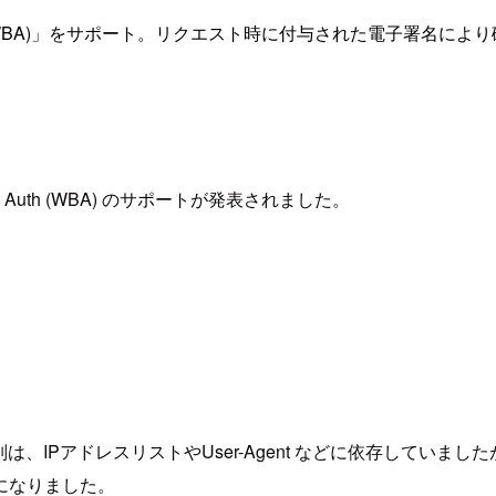
h (WBA)」をサポート。リクエスト時に付与された電子署名により確実
t Auth (WBA) のサポートが発表されました。
、IPアドレスリストやUser-Agent などに依存していま
になりました。