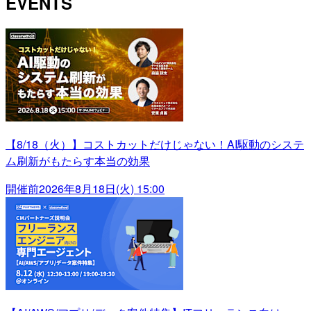
EVENTS
【8/18（火）】コストカットだけじゃない！AI駆動のシステ
ム刷新がもたらす本当の効果
開催前
2026年8月18日(火) 15:00