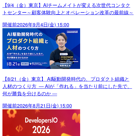
【9/4（金）東京】AIチームメイトが変える次世代コンタク
トセンター～顧客体験向上とオペレーション改革の最前線～
開催前
2026年9月4日(金) 15:00
【8/21（金）東京】 AI駆動開発時代の、プロダクト組織と
人材のつくり方 ― AIが「作れる」を当たり前にした先で、
何が勝負を分けるのか ―
開催前
2026年8月21日(金) 15:00