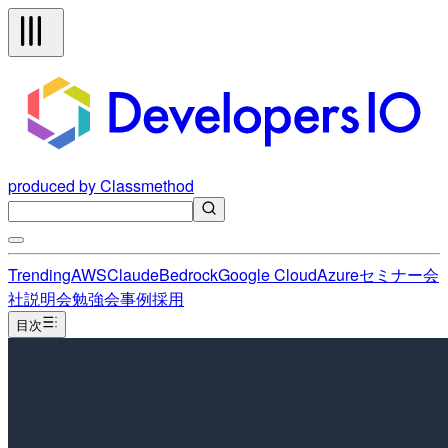
produced by Classmethod
Trending
AWS
Claude
Bedrock
Google Cloud
Azure
セミナー
会
社説明会
勉強会
事例
採用
目次