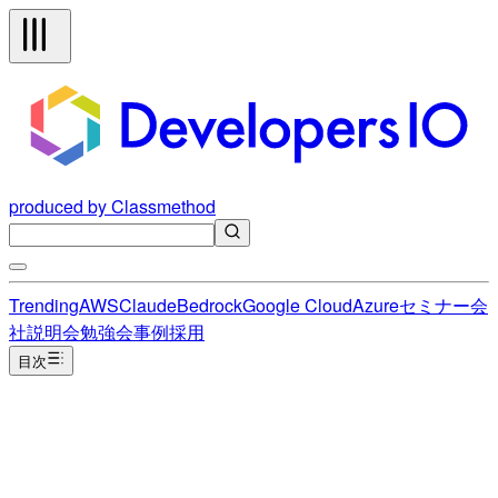
produced by Classmethod
Trending
AWS
Claude
Bedrock
Google Cloud
Azure
セミナー
会
社説明会
勉強会
事例
採用
目次