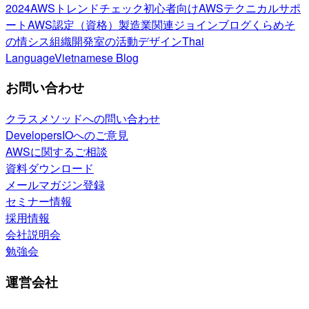
2024
AWSトレンドチェック
初心者向け
AWSテクニカルサポ
ート
AWS認定（資格）
製造業関連
ジョインブログ
くらめそ
の情シス
組織開発室の活動
デザイン
Thai
Language
Vietnamese Blog
お問い合わせ
クラスメソッドへの問い合わせ
DevelopersIOへのご意見
AWSに関するご相談
資料ダウンロード
メールマガジン登録
セミナー情報
採用情報
会社説明会
勉強会
運営会社