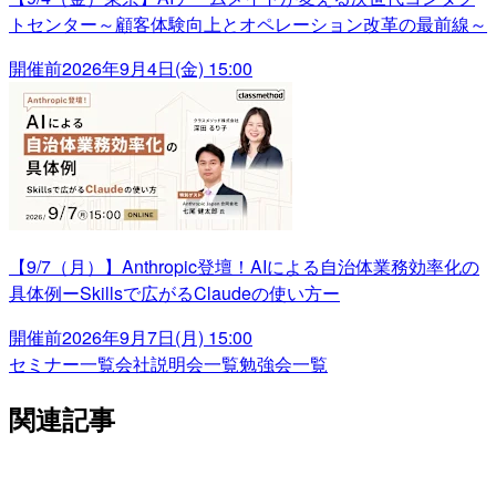
トセンター～顧客体験向上とオペレーション改革の最前線～
開催前
2026年9月4日(金) 15:00
【9/7（月）】Anthropic登壇！AIによる自治体業務効率化の
具体例ーSkillsで広がるClaudeの使い方ー
開催前
2026年9月7日(月) 15:00
セミナー一覧
会社説明会一覧
勉強会一覧
関連記事