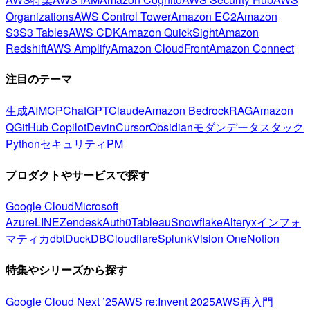
Organizations
AWS Control Tower
Amazon EC2
Amazon
S3
S3 Tables
AWS CDK
Amazon QuickSight
Amazon
Redshift
AWS Amplify
Amazon CloudFront
Amazon Connect
注目のテーマ
生成AI
MCP
ChatGPT
Claude
Amazon Bedrock
RAG
Amazon
Q
GitHub Copilot
Devin
Cursor
Obsidian
モダンデータスタック
Python
セキュリティ
PM
プロダクトやサービスで探す
Google Cloud
Microsoft
Azure
LINE
Zendesk
Auth0
Tableau
Snowflake
Alteryx
インフォ
マティカ
dbt
DuckDB
Cloudflare
Splunk
Vision One
Notion
特集やシリーズから探す
Google Cloud Next ’25
AWS re:Invent 2025
AWS再入門