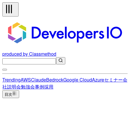
produced by Classmethod
Trending
AWS
Claude
Bedrock
Google Cloud
Azure
セミナー
会
社説明会
勉強会
事例
採用
目次