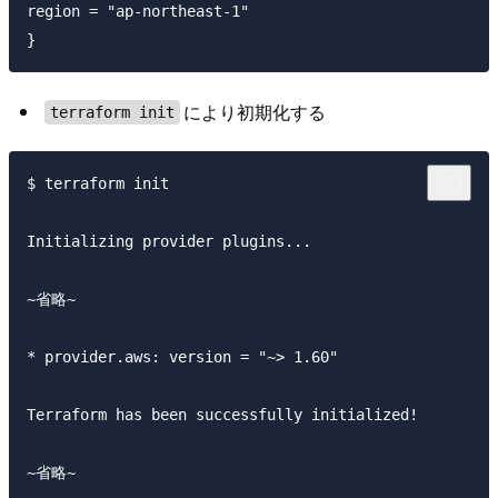
region = "ap-northeast-1"

により初期化する
terraform init
$ terraform init

Initializing provider plugins...

~省略~

* provider.aws: version = "~> 1.60"

Terraform has been successfully initialized!
