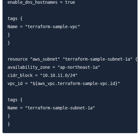
enable_dns_hostnames = true

tags {

Name = "terraform-sample-vpc"

}

}

resource "aws_subnet" "terraform-sample-subnet-1a" {

availability_zone = "ap-northeast-1a"

cidr_block = "10.10.11.0/24"

vpc_id = "${aws_vpc.terraform-sample-vpc.id}"

tags {

Name = "terraform-sample-subnet-1a"

}
