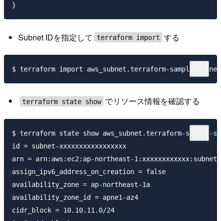
Subnet IDを指定して
する
terraform import
でリソース情報を確認する
terraform state show
$ terraform state show aws_subnet.terraform-sample-su
id = subnet-xxxxxxxxxxxxxxxxx

arn = arn:aws:ec2:ap-northeast-1:xxxxxxxxxxxx:subnet/
assign_ipv6_address_on_creation = false

availability_zone = ap-northeast-1a

availability_zone_id = apne1-az4

cidr_block = 10.10.11.0/24
