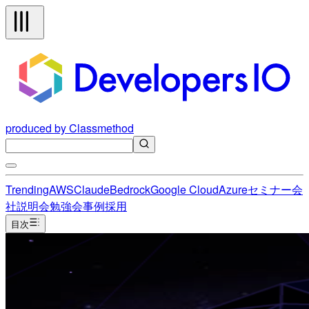
produced by Classmethod
Trending
AWS
Claude
Bedrock
Google Cloud
Azure
セミナー
会
社説明会
勉強会
事例
採用
目次