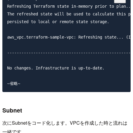
Refreshing Terraform state in-memory prior to plan...

The refreshed state will be used to calculate this pl
persisted to local or remote state storage.

aws_vpc.terraform-sample-vpc: Refreshing state... (ID
-----------------------------------------------------
No changes. Infrastructure is up-to-date.

Subnet
次にSubnetをコード化します。VPCを作成した時と流れは
一緒です。