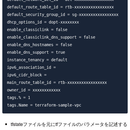
default_route_table_id = rtb-xxxxxxxxxxxxxxxxx

default_security_group_id = sg-xxxxxxxxxxxxxxxxx

dhcp_options_id = dopt-xxxxxxxx

enable_classiclink = false

enable_classiclink_dns_support = false

enable_dns_hostnames = false

enable_dns_support = true

instance_tenancy = default

ipv6_association_id =

ipv6_cidr_block =

main_route_table_id = rtb-xxxxxxxxxxxxxxxxx

owner_id = xxxxxxxxxxxx

tags.% = 1

tfstateファイルを元にtfファイルのパラメータを記述する