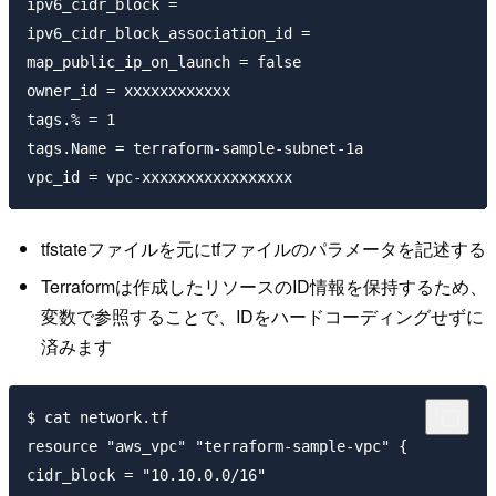
ipv6_cidr_block =

ipv6_cidr_block_association_id =

map_public_ip_on_launch = false

owner_id = xxxxxxxxxxxx

tags.% = 1

tags.Name = terraform-sample-subnet-1a

tfstateファイルを元にtfファイルのパラメータを記述する
Terraformは作成したリソースのID情報を保持するため、
変数で参照することで、IDをハードコーディングせずに
済みます
$ cat network.tf

resource "aws_vpc" "terraform-sample-vpc" {

cidr_block = "10.10.0.0/16"
