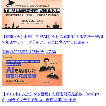
【8/25（火）札幌】生成AIを“会社の武器”にする方法〜AWS
で加速するデータ分析と、安全に導入する仕組み〜
開催前
2026年8月25日(火) 17:30
【9/3（木）東京】AIを活用した障害対応最前線 | DevOps
Agentライブデモで学ぶ、自律型運用の実践