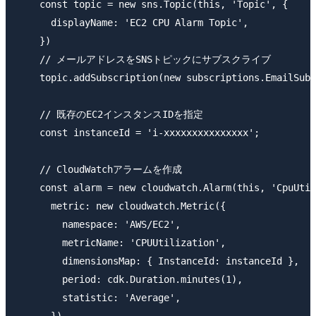
    const topic = new sns.Topic(this, 'Topic', {

      displayName: 'EC2 CPU Alarm Topic',

    })

    // メールアドレスをSNSトピックにサブスクライブ

    topic.addSubscription(new subscriptions.EmailSubs
    // 既存のEC2インスタンスIDを指定

    const instanceId = 'i-xxxxxxxxxxxxxxx';

    // CloudWatchアラームを作成

    const alarm = new cloudwatch.Alarm(this, 'CpuUtil
      metric: new cloudwatch.Metric({

        namespace: 'AWS/EC2',

        metricName: 'CPUUtilization',

        dimensionsMap: { InstanceId: instanceId },

        period: cdk.Duration.minutes(1),

        statistic: 'Average',
