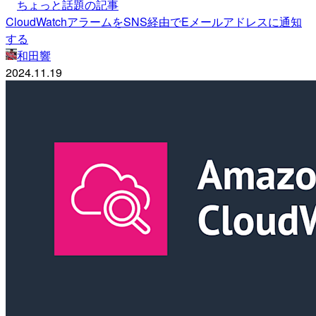
ちょっと話題の記事
CloudWatchアラームをSNS経由でEメールアドレスに通知
する
和田響
2024.11.19