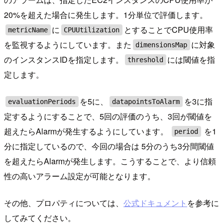
20%を超えた場合に発生します。1分単位で評価します。
に
とすることでCPU使用率
metricName
CPUUtilization
を監視するようにしています。また
に対象
dimensionsMap
のインスタンスIDを指定します。
には閾値を指
threshold
定します。
を5に、
を3に指
evaluationPeriods
datapointsToAlarm
定するようにすることで、5回の評価のうち、3回が閾値を
超えたらAlarmが発生するようにしています。
を1
period
分に指定しているので、今回の場合は 5分のうち3分間閾値
を超えたらAlarmが発生します。こうすることで、より信頼
性の高いアラーム設定が可能となります。
その他、プロパティについては、
公式ドキュメント
を参考に
してみてください。