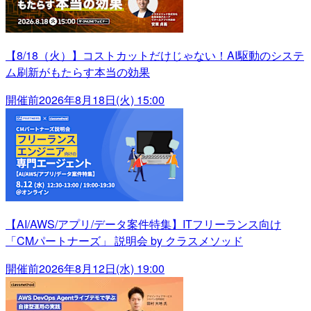
【8/18（火）】コストカットだけじゃない！AI駆動のシステ
ム刷新がもたらす本当の効果
開催前
2026年8月18日(火) 15:00
【AI/AWS/アプリ/データ案件特集】ITフリーランス向け
「CMパートナーズ」 説明会 by クラスメソッド
開催前
2026年8月12日(水) 19:00