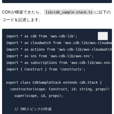
CDKが構築できたら、
に以下の
lib/cdk_sample-stack.ts
コードを記述します。
import * as cdk from 'aws-cdk-lib';

import * as cloudwatch from 'aws-cdk-lib/aws-cloudwat
import * as actions from 'aws-cdk-lib/aws-cloudwatch-
import * as sns from 'aws-cdk-lib/aws-sns';

import * as subscriptions from 'aws-cdk-lib/aws-sns-s
import { Construct } from 'constructs';

export class CdkSampleStack extends cdk.Stack {

  constructor(scope: Construct, id: string, props?: c
    super(scope, id, props);

    // SNSトピックの作成
