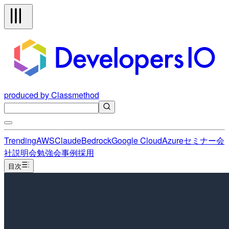
produced by Classmethod
Trending
AWS
Claude
Bedrock
Google Cloud
Azure
セミナー
会
社説明会
勉強会
事例
採用
目次