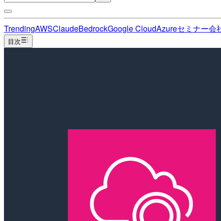
Trending
AWS
Claude
Bedrock
Google Cloud
Azure
セミナー
会
目次