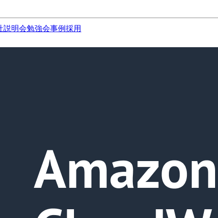
社説明会
勉強会
事例
採用