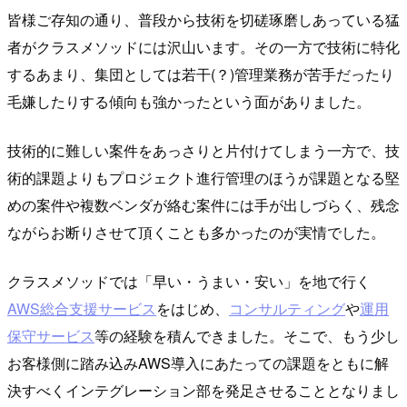
皆様ご存知の通り、普段から技術を切磋琢磨しあっている猛
者がクラスメソッドには沢山います。その一方で技術に特化
するあまり、集団としては若干(？)管理業務が苦手だったり
毛嫌したりする傾向も強かったという面がありました。
技術的に難しい案件をあっさりと片付けてしまう一方で、技
術的課題よりもプロジェクト進行管理のほうが課題となる堅
めの案件や複数ベンダが絡む案件には手が出しづらく、残念
ながらお断りさせて頂くことも多かったのが実情でした。
クラスメソッドでは「早い・うまい・安い」を地で行く
AWS総合支援サービス
をはじめ、
コンサルティング
や
運用
保守サービス
等の経験を積んできました。そこで、もう少し
お客様側に踏み込みAWS導入にあたっての課題をともに解
決すべくインテグレーション部を発足させることとなりまし