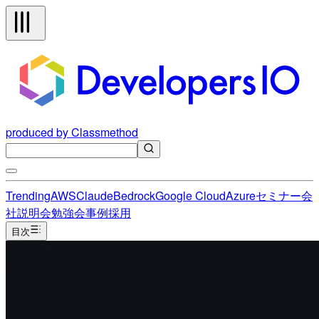
produced by Classmethod
Trending
AWS
Claude
Bedrock
Google Cloud
Azure
セミナー
会
社説明会
勉強会
事例
採用
目次