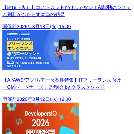
【8/18（火）】コストカットだけじゃない！AI駆動のシステ
ム刷新がもたらす本当の効果
開催前
2026年8月18日(火) 15:00
【AI/AWS/アプリ/データ案件特集】ITフリーランス向け
「CMパートナーズ」 説明会 by クラスメソッド
開催前
2026年8月12日(水) 19:00