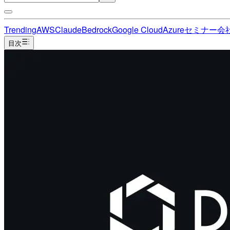
Trending
AWS
Claude
Bedrock
Google Cloud
Azure
セミナー
会
目次