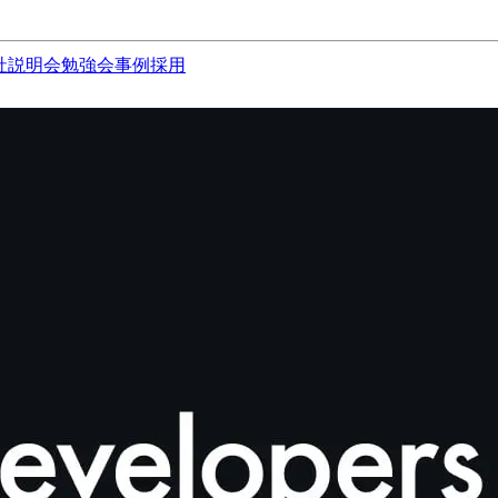
社説明会
勉強会
事例
採用