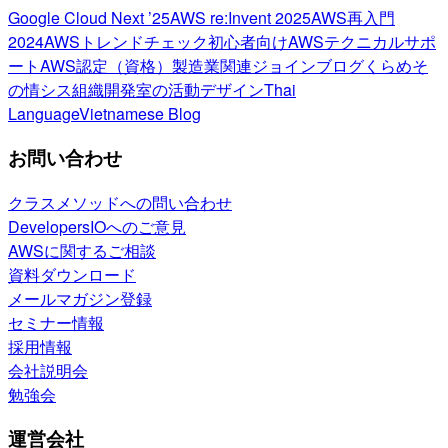
Google Cloud Next ’25
AWS re:Invent 2025
AWS再入門
2024
AWSトレンドチェック
初心者向け
AWSテクニカルサポ
ート
AWS認定（資格）
製造業関連
ジョインブログ
くらめそ
の情シス
組織開発室の活動
デザイン
Thai
Language
Vietnamese Blog
お問い合わせ
クラスメソッドへの問い合わせ
DevelopersIOへのご意見
AWSに関するご相談
資料ダウンロード
メールマガジン登録
セミナー情報
採用情報
会社説明会
勉強会
運営会社