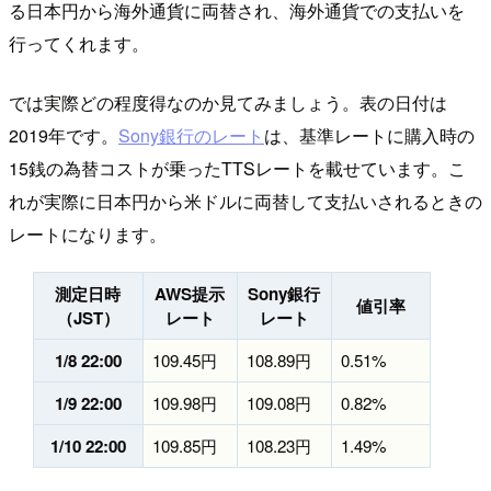
る日本円から海外通貨に両替され、海外通貨での支払いを
行ってくれます。
では実際どの程度得なのか見てみましょう。表の日付は
2019年です。
Sony銀行のレート
は、基準レートに購入時の
15銭の為替コストが乗ったTTSレートを載せています。こ
れが実際に日本円から米ドルに両替して支払いされるときの
レートになります。
測定日時
AWS提示
Sony銀行
値引率
（JST）
レート
レート
1/8 22:00
109.45円
108.89円
0.51%
1/9 22:00
109.98円
109.08円
0.82%
1/10 22:00
109.85円
108.23円
1.49%