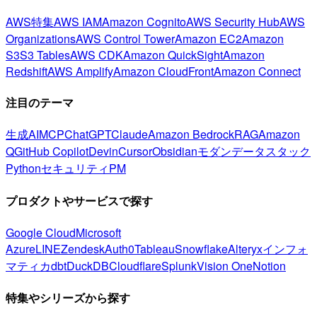
AWS特集
AWS IAM
Amazon Cognito
AWS Security Hub
AWS
Organizations
AWS Control Tower
Amazon EC2
Amazon
S3
S3 Tables
AWS CDK
Amazon QuickSight
Amazon
Redshift
AWS Amplify
Amazon CloudFront
Amazon Connect
注目のテーマ
生成AI
MCP
ChatGPT
Claude
Amazon Bedrock
RAG
Amazon
Q
GitHub Copilot
Devin
Cursor
Obsidian
モダンデータスタック
Python
セキュリティ
PM
プロダクトやサービスで探す
Google Cloud
Microsoft
Azure
LINE
Zendesk
Auth0
Tableau
Snowflake
Alteryx
インフォ
マティカ
dbt
DuckDB
Cloudflare
Splunk
Vision One
Notion
特集やシリーズから探す