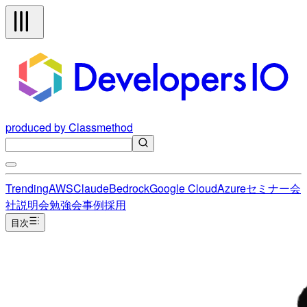
produced by Classmethod
Trending
AWS
Claude
Bedrock
Google Cloud
Azure
セミナー
会
社説明会
勉強会
事例
採用
目次