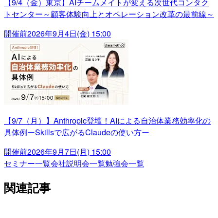
【9/4（金）東京】AIチームメイトが変える次世代コンタク
トセンター～顧客体験向上とオペレーション改革の最前線～
開催前
2026年9月4日(金) 15:00
【9/7（月）】Anthropic登壇！AIによる自治体業務効率化の
具体例ーSkillsで広がるClaudeの使い方ー
開催前
2026年9月7日(月) 15:00
セミナー一覧
会社説明会一覧
勉強会一覧
関連記事