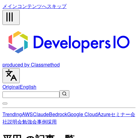
メインコンテンツへスキップ
produced by Classmethod
Original
English
Trending
AWS
Claude
Bedrock
Google Cloud
Azure
セミナー
会
社説明会
勉強会
事例
採用