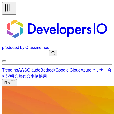
produced by Classmethod
Trending
AWS
Claude
Bedrock
Google Cloud
Azure
セミナー
会
社説明会
勉強会
事例
採用
目次