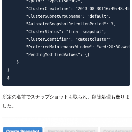
        "VpcId": "vpc-0f5de367", 

        "ClusterCreateTime": "2013-08-30T16:49:48.459
        "ClusterSubnetGroupName": "default", 

        "AutomatedSnapshotRetentionPeriod": 3, 

        "ClusterStatus": "final-snapshot", 

        "ClusterIdentifier": "cmtestcluster", 

        "PreferredMaintenanceWindow": "wed:20:30-wed:
        "PendingModifiedValues": {}

    }

}

所定の名前でスナップショットも取られ、削除処理も走りま
した。