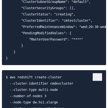
        "ClusterSubnetGroupName": "default", 

        "ClusterSecurityGroups": [], 

        "ClusterStatus": "creating", 

        "ClusterIdentifier": "cmtestcluster", 

        "PreferredMaintenanceWindow": "wed:20:30-wed:
        "PendingModifiedValues": {

            "MasterUserPassword": "****"

        }

    }

$ aws redshift create-cluster

  --cluster-identifier cmdevcluster

  --cluster-type multi-node

  --number-of-nodes 3

  --node-type dw.hs1.xlarge
