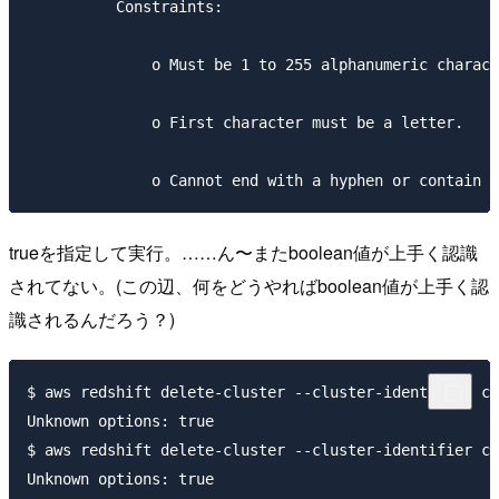
          Constraints:

              o Must be 1 to 255 alphanumeric charact
              o First character must be a letter.

trueを指定して実行。……ん〜またboolean値が上手く認識
されてない。(この辺、何をどうやればboolean値が上手く認
識されるんだろう？)
$ aws redshift delete-cluster --cluster-identifier cm
Unknown options: true

$ aws redshift delete-cluster --cluster-identifier cm
Unknown options: true
