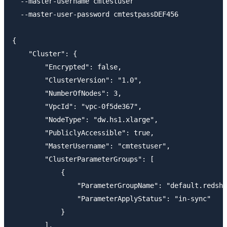
  --master-username cmtestuser

  --master-user-password cmtestpassDEF456

{

    "Cluster": {

        "Encrypted": false, 

        "ClusterVersion": "1.0", 

        "NumberOfNodes": 3, 

        "VpcId": "vpc-0f5de367", 

        "NodeType": "dw.hs1.xlarge", 

        "PubliclyAccessible": true, 

        "MasterUsername": "cmtestuser", 

        "ClusterParameterGroups": [

            {

                "ParameterGroupName": "default.redshi
                "ParameterApplyStatus": "in-sync"

            }

        ], 
