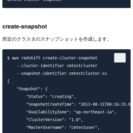
create-snapshot
所定のクラスタのスナップショットを作成します。
$ aws redshift create-cluster-snapshot 

    --cluster-identifier cmtestcluster

    --snapshot-identifier cmtestcluster-ss

{

    "Snapshot": {

        "Status": "creating", 

        "SnapshotCreateTime": "2013-08-31T00:16:33.09
        "AvailabilityZone": "ap-northeast-1a", 

        "ClusterVersion": "1.0", 

        "MasterUsername": "cmtestuser", 
