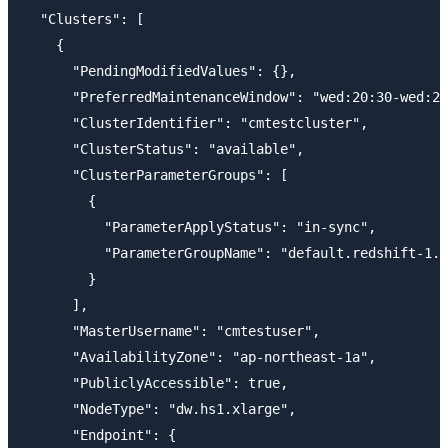
  "Clusters": [

    {

      "PendingModifiedValues": {},

      "PreferredMaintenanceWindow": "wed:20:30-wed:21
      "ClusterIdentifier": "cmtestcluster",

      "ClusterStatus": "available",

      "ClusterParameterGroups": [

        {

          "ParameterApplyStatus": "in-sync",

          "ParameterGroupName": "default.redshift-1.0
        }

      ],

      "MasterUsername": "cmtestuser",

      "AvailabilityZone": "ap-northeast-1a",

      "PubliclyAccessible": true,

      "NodeType": "dw.hs1.xlarge",

      "Endpoint": {
