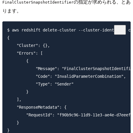
の指定が求められる、とあ
FinalClusterSnapshotIdentifier
ります。
$ aws redshift delete-cluster --cluster-identifier cm
{

    "Cluster": {}, 

    "Errors": [

        {

            "Message": "FinalClusterSnapshotIdentifie
            "Code": "InvalidParameterCombination", 

            "Type": "Sender"

        }

    ], 

    "ResponseMetadata": {

        "RequestId": "f90b9c96-11d9-11e3-ae4e-d7eeeff
    }

}
