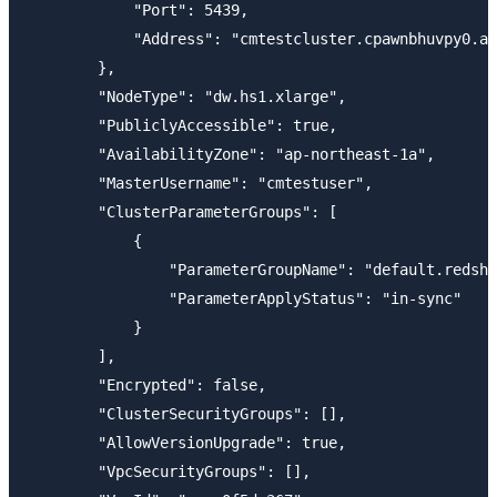
            "Port": 5439, 

            "Address": "cmtestcluster.cpawnbhuvpy0.ap
        }, 

        "NodeType": "dw.hs1.xlarge", 

        "PubliclyAccessible": true, 

        "AvailabilityZone": "ap-northeast-1a", 

        "MasterUsername": "cmtestuser", 

        "ClusterParameterGroups": [

            {

                "ParameterGroupName": "default.redshi
                "ParameterApplyStatus": "in-sync"

            }

        ], 

        "Encrypted": false, 

        "ClusterSecurityGroups": [], 

        "AllowVersionUpgrade": true, 

        "VpcSecurityGroups": [], 
