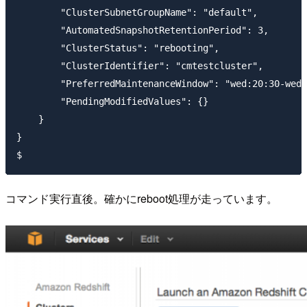
        "ClusterSubnetGroupName": "default", 

        "AutomatedSnapshotRetentionPeriod": 3, 

        "ClusterStatus": "rebooting", 

        "ClusterIdentifier": "cmtestcluster", 

        "PreferredMaintenanceWindow": "wed:20:30-wed:
        "PendingModifiedValues": {}

    }

}

コマンド実行直後。確かにreboot処理が走っています。