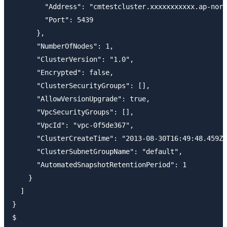
        "Address": "cmtestcluster.xxxxxxxxxxx.ap-nort
        "Port": 5439

      },

      "NumberOfNodes": 1,

      "ClusterVersion": "1.0",

      "Encrypted": false,

      "ClusterSecurityGroups": [],

      "AllowVersionUpgrade": true,

      "VpcSecurityGroups": [],

      "VpcId": "vpc-0f5de367",

      "ClusterCreateTime": "2013-08-30T16:49:48.459Z"
      "ClusterSubnetGroupName": "default",

      "AutomatedSnapshotRetentionPeriod": 1

    }

  ]

}
