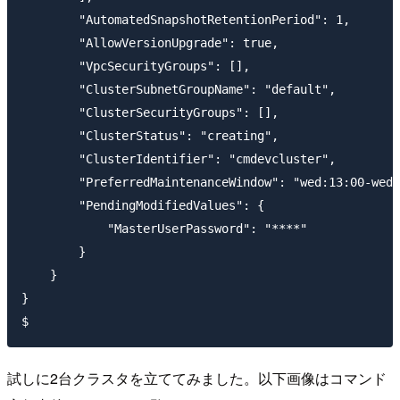
        "AutomatedSnapshotRetentionPeriod": 1, 

        "AllowVersionUpgrade": true, 

        "VpcSecurityGroups": [], 

        "ClusterSubnetGroupName": "default", 

        "ClusterSecurityGroups": [], 

        "ClusterStatus": "creating", 

        "ClusterIdentifier": "cmdevcluster", 

        "PreferredMaintenanceWindow": "wed:13:00-wed:
        "PendingModifiedValues": {

            "MasterUserPassword": "****"

        }

    }

}

試しに2台クラスタを立ててみました。以下画像はコマンド