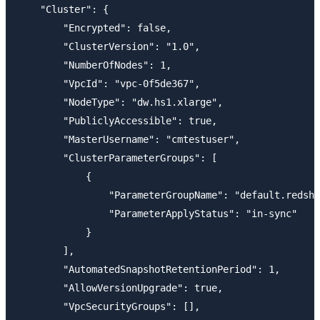
    "Cluster": {

        "Encrypted": false, 

        "ClusterVersion": "1.0", 

        "NumberOfNodes": 1, 

        "VpcId": "vpc-0f5de367", 

        "NodeType": "dw.hs1.xlarge", 

        "PubliclyAccessible": true, 

        "MasterUsername": "cmtestuser", 

        "ClusterParameterGroups": [

            {

                "ParameterGroupName": "default.redshi
                "ParameterApplyStatus": "in-sync"

            }

        ], 

        "AutomatedSnapshotRetentionPeriod": 1, 

        "AllowVersionUpgrade": true, 

        "VpcSecurityGroups": [], 
