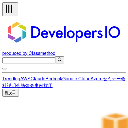
produced by Classmethod
Trending
AWS
Claude
Bedrock
Google Cloud
Azure
セミナー
会
社説明会
勉強会
事例
採用
目次