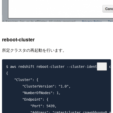
reboot-cluster
所定クラスタの再起動を行います。
$ aws redshift reboot-cluster --cluster-identifier cm
{

    "Cluster": {

        "ClusterVersion": "1.0", 

        "NumberOfNodes": 1, 

        "Endpoint": {

            "Port": 5439, 

            "Address": "cmtestcluster.cpawnbhuvpy0.ap