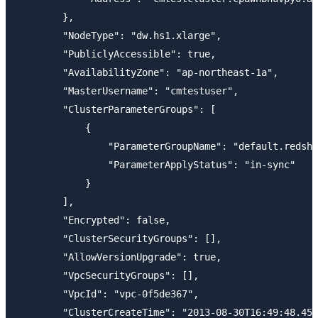
        }, 

        "NodeType": "dw.hs1.xlarge", 

        "PubliclyAccessible": true, 

        "AvailabilityZone": "ap-northeast-1a", 

        "MasterUsername": "cmtestuser", 

        "ClusterParameterGroups": [

            {

                "ParameterGroupName": "default.redshi
                "ParameterApplyStatus": "in-sync"

            }

        ], 

        "Encrypted": false, 

        "ClusterSecurityGroups": [], 

        "AllowVersionUpgrade": true, 

        "VpcSecurityGroups": [], 

        "VpcId": "vpc-0f5de367", 

        "ClusterCreateTime": "2013-08-30T16:49:48.459