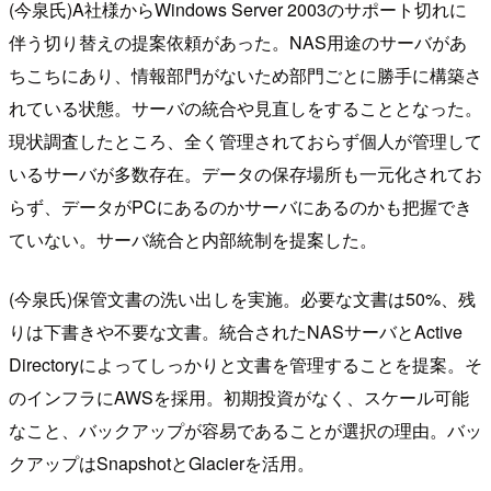
(今泉氏)A社様からWindows Server 2003のサポート切れに
伴う切り替えの提案依頼があった。NAS用途のサーバがあ
ちこちにあり、情報部門がないため部門ごとに勝手に構築さ
れている状態。サーバの統合や見直しをすることとなった。
現状調査したところ、全く管理されておらず個人が管理して
いるサーバが多数存在。データの保存場所も一元化されてお
らず、データがPCにあるのかサーバにあるのかも把握でき
ていない。サーバ統合と内部統制を提案した。
(今泉氏)保管文書の洗い出しを実施。必要な文書は50%、残
りは下書きや不要な文書。統合されたNASサーバとActive
Directoryによってしっかりと文書を管理することを提案。そ
のインフラにAWSを採用。初期投資がなく、スケール可能
なこと、バックアップが容易であることが選択の理由。バッ
クアップはSnapshotとGlacierを活用。