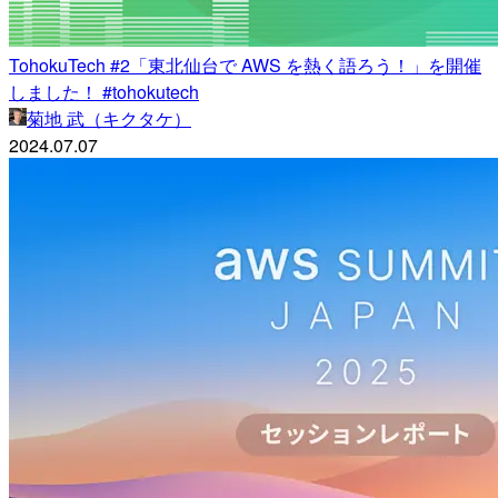
TohokuTech #2「東北仙台で AWS を熱く語ろう！」を開催
しました！ #tohokutech
菊地 武（キクタケ）
2024.07.07