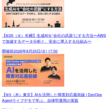
【8/25（火）札幌】生成AIを“会社の武器”にする方法〜AWS
で加速するデータ分析と、安全に導入する仕組み〜
開催前
2026年8月25日(火) 17:30
【9/3（木）東京】AIを活用した障害対応最前線 | DevOps
Agentライブデモで学ぶ、自律型運用の実践