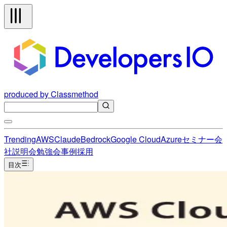
produced by Classmethod
Trending
AWS
Claude
Bedrock
Google Cloud
Azure
セミナー
会
社説明会
勉強会
事例
採用
目次