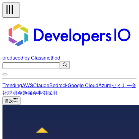
produced by Classmethod
Trending
AWS
Claude
Bedrock
Google Cloud
Azure
セミナー
会
社説明会
勉強会
事例
採用
目次