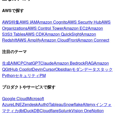
AWSで探す
AWS特集
AWS IAM
Amazon Cognito
AWS Security Hub
AWS
Organizations
AWS Control Tower
Amazon EC2
Amazon
S3
S3 Tables
AWS CDK
Amazon QuickSight
Amazon
Redshift
AWS Amplify
Amazon CloudFront
Amazon Connect
注目のテーマ
生成AI
MCP
ChatGPT
Claude
Amazon Bedrock
RAG
Amazon
Q
GitHub Copilot
Devin
Cursor
Obsidian
モダンデータスタック
Python
セキュリティ
PM
プロダクトやサービスで探す
Google Cloud
Microsoft
Azure
LINE
Zendesk
Auth0
Tableau
Snowflake
Alteryx
インフォ
マティカ
dbt
DuckDB
Cloudflare
Splunk
Vision One
Notion