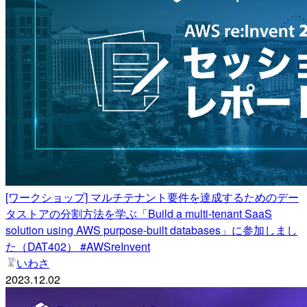
[ワークショップ] マルチテナント要件を達成するためのデー
タストアの分割方法を学ぶ「Build a multi-tenant SaaS
solution using AWS purpose-built databases」に参加しまし
た（DAT402） #AWSreInvent
いわさ
2023.12.02