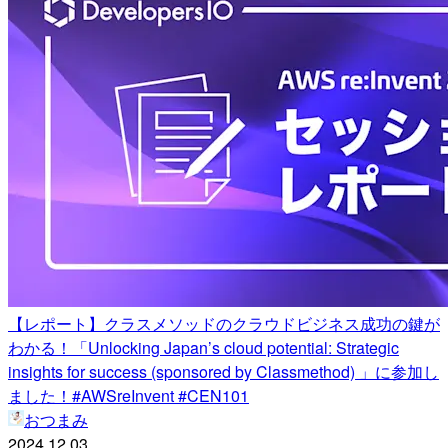
【レポート】クラスメソッドのクラウドビジネス成功の鍵が
わかる！「Unlocking Japan’s cloud potential: Strategic
insights for success (sponsored by Classmethod) 」に参加し
ました！#AWSreInvent #CEN101
おつまみ
2024.12.03