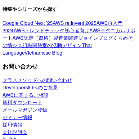
特集やシリーズから探す
Google Cloud Next ’25
AWS re:Invent 2025
AWS再入門
2024
AWSトレンドチェック
初心者向け
AWSテクニカルサポ
ート
AWS認定（資格）
製造業関連
ジョインブログ
くらめそ
の情シス
組織開発室の活動
デザイン
Thai
Language
Vietnamese Blog
お問い合わせ
クラスメソッドへの問い合わせ
DevelopersIOへのご意見
AWSに関するご相談
資料ダウンロード
メールマガジン登録
セミナー情報
採用情報
会社説明会