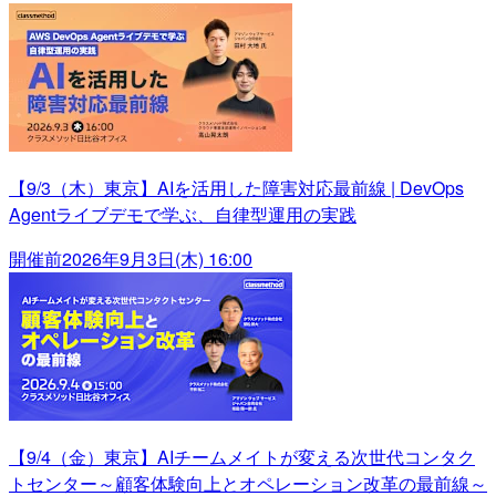
【9/3（木）東京】AIを活用した障害対応最前線 | DevOps
Agentライブデモで学ぶ、自律型運用の実践
開催前
2026年9月3日(木) 16:00
【9/4（金）東京】AIチームメイトが変える次世代コンタク
トセンター～顧客体験向上とオペレーション改革の最前線～