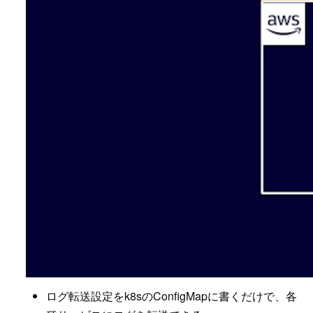
ログ転送設定をk8sのConfigMapに書くだけで、各