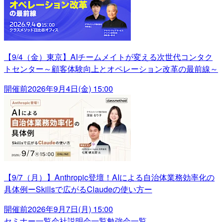
【9/4（金）東京】AIチームメイトが変える次世代コンタク
トセンター～顧客体験向上とオペレーション改革の最前線～
開催前
2026年9月4日(金) 15:00
【9/7（月）】Anthropic登壇！AIによる自治体業務効率化の
具体例ーSkillsで広がるClaudeの使い方ー
開催前
2026年9月7日(月) 15:00
セミナー一覧
会社説明会一覧
勉強会一覧