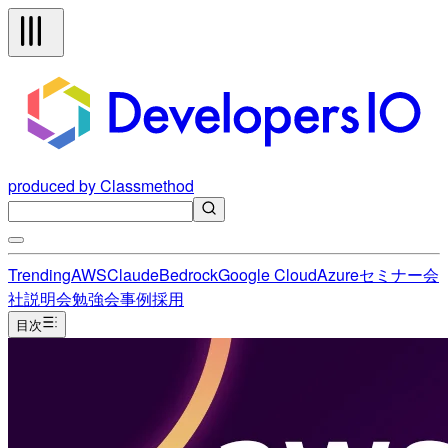
produced by Classmethod
Trending
AWS
Claude
Bedrock
Google Cloud
Azure
セミナー
会
社説明会
勉強会
事例
採用
目次