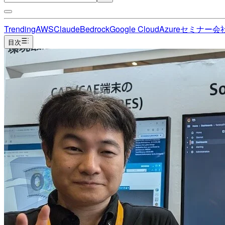
Trending
AWS
Claude
Bedrock
Google Cloud
Azure
セミナー
会
目次