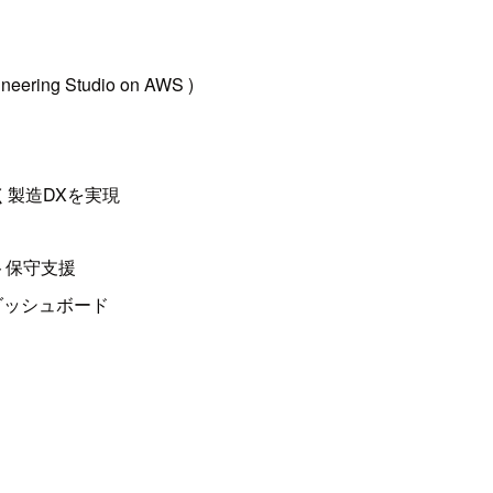
ing Studio on AWS )
く製造DXを実現
ト保守支援
全ダッシュボード