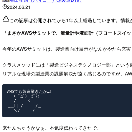
2024.06.21
この記事は公開されてから1年以上経過しています。情報
「まさかAWSサミットで、流量計や液面計（フロートスイッ
今年のAWSサミットは、製造業向け展示がなんかやたら充
クラスメソッドには「製造ビジネステクノロジー部」という
リアルな現場の製造業の課題解決が遠く感じるのですが、A
AWSでも製造業きたか…!!

　 ( ﾟдﾟ)　ｶﾞﾀｯ

　 /　　 ヾ

＿_L| /￣￣￣/＿

来たんちゃうかなぁ。本気度伝わってきたで。