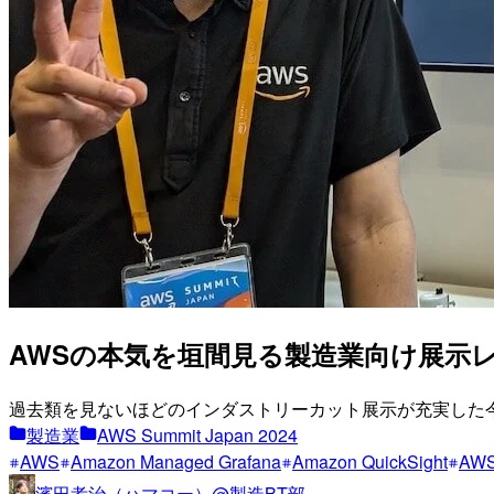
AWSの本気を垣間見る製造業向け展示レポー
過去類を見ないほどのインダストリーカット展示が充実した
製造業
AWS Summit Japan 2024
AWS
Amazon Managed Grafana
Amazon QuickSight
AWS
濱田孝治（ハマコー）@製造BT部