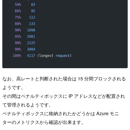
  50%
     83
  66%
     95
  75%
    112
  80%
    133
  90%
   1098
  95%
   2081
  98%
   2125
  99%
   3084
 100%
   4117
 (longest 
request
)
なお、高レートと判断された場合は 15 分間ブロックされる
ようです。
その間はペナルティボックスに IP アドレスなどが配置され
て管理されるようです。
ペナルティボックスに格納されたかどうかは Azure モニ
ターのメトリクスから確認が出来ます。