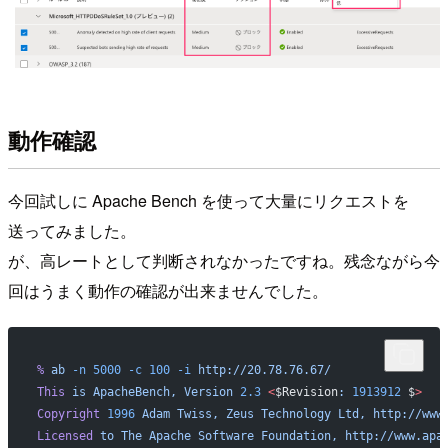
動作確認
今回試しに Apache Bench を使って大量にリクエストを
送ってみました。
が、高レートとして判断されなかったですね。残念ながら今
回はうまく動作の確認が出来ませんでした。
%
 ab
 -n
 5000
 -c
 100
 -i
 http://20.78.76.67/
This
 is
 ApacheBench,
 Version
 2.3
 <
$Revision
:
 1913912
 $
>
Copyright
 1996
 Adam
 Twiss,
 Zeus
 Technology
 Ltd,
 http://www
Licensed
 to
 The
 Apache
 Software
 Foundation,
 http://www.apa