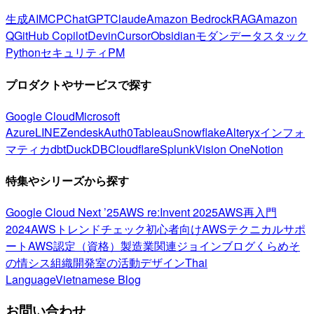
生成AI
MCP
ChatGPT
Claude
Amazon Bedrock
RAG
Amazon
Q
GitHub Copilot
Devin
Cursor
Obsidian
モダンデータスタック
Python
セキュリティ
PM
プロダクトやサービスで探す
Google Cloud
Microsoft
Azure
LINE
Zendesk
Auth0
Tableau
Snowflake
Alteryx
インフォ
マティカ
dbt
DuckDB
Cloudflare
Splunk
Vision One
Notion
特集やシリーズから探す
Google Cloud Next ’25
AWS re:Invent 2025
AWS再入門
2024
AWSトレンドチェック
初心者向け
AWSテクニカルサポ
ート
AWS認定（資格）
製造業関連
ジョインブログ
くらめそ
の情シス
組織開発室の活動
デザイン
Thai
Language
Vietnamese Blog
お問い合わせ