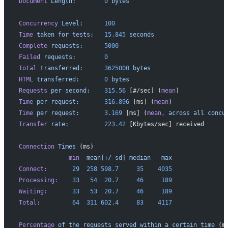
Document
 Length:
        0
 bytes
Concurrency
 Level:
      100
Time
 taken
 for
 tests:
   15.845
 seconds
Complete
 requests:
      5000
Failed
 requests:
        0
Total
 transferred:
      3625000
 bytes
HTML
 transferred:
       0
 bytes
Requests
 per
 second:
    315.56
 [#/sec] (
mean
)
Time
 per
 request:
       316.896
 [ms] (
mean
)
Time
 per
 request:
       3.169
 [ms] (
mean,
 across
 all
 concu
Transfer
 rate:
          223.42
 [Kbytes/sec] received
Connection
 Times
 (ms)
              min
  mean[+/-sd]
 median
   max
Connect:
       29
  258
 598.7
     35
    4035
Processing:
    33
   54
  20.7
     46
     189
Waiting:
       33
   53
  20.7
     46
     189
Total:
         64
  311
 602.4
     83
    4117
Percentage
 of
 the
 requests
 served
 within
 a
 certain
 time
 (m