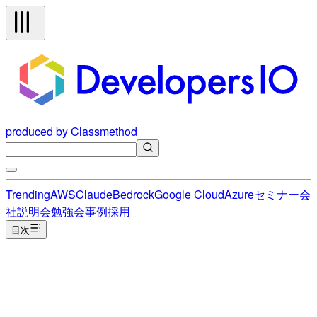
produced by Classmethod
Trending
AWS
Claude
Bedrock
Google Cloud
Azure
セミナー
会
社説明会
勉強会
事例
採用
目次