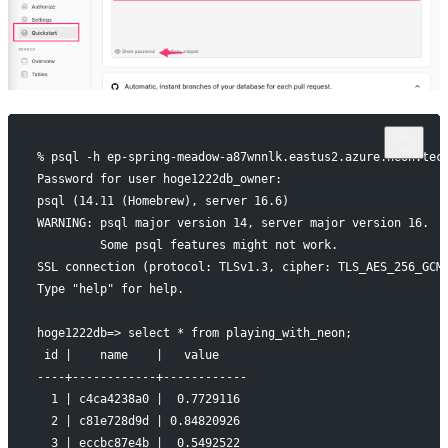
% psql -h ep-spring-meadow-a87wnnlk.eastus2.azure.neon.tec
Password for user hoge1222db_owner: 
psql (14.11 (Homebrew), server 16.6)
WARNING: psql major version 14, server major version 16.
         Some psql features might not work.
SSL connection (protocol: TLSv1.3, cipher: TLS_AES_256_GCM
Type "help" for help.
hoge1222db=> select * from playing_with_neon;
 id |    name    |   value    
----+------------+------------
  1 | c4ca4238a0 |  0.7729116
  2 | c81e728d9d | 0.84820926
  3 | eccbc87e4b |  0.5492522