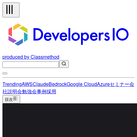
produced by Classmethod
Trending
AWS
Claude
Bedrock
Google Cloud
Azure
セミナー
会
社説明会
勉強会
事例
採用
目次