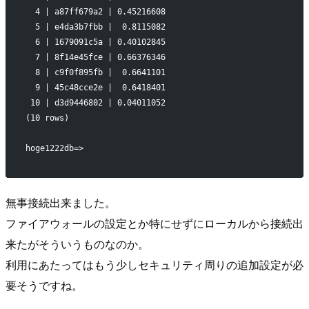
  4 | a87ff679a2 | 0.45216608
  5 | e4da3b7fbb |  0.8115082
  6 | 1679091c5a | 0.40102845
  7 | 8f14e45fce | 0.66376346
  8 | c9f0f895fb |  0.6641101
  9 | 45c48cce2e |  0.6418401
 10 | d3d9446802 | 0.04011052
(10 rows)
hoge1222db=> 
無事接続出来ました。
ファイアウォールの設定とか特にせずにローカルから接続出
来たがそういうものなのか。
利用にあたってはもう少しセキュリティ周りの追加設定が必
要そうですね。