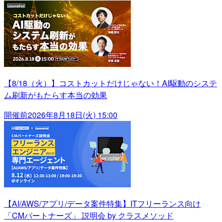
【8/18（火）】コストカットだけじゃない！AI駆動のシステ
ム刷新がもたらす本当の効果
開催前
2026年8月18日(火) 15:00
【AI/AWS/アプリ/データ案件特集】ITフリーランス向け
「CMパートナーズ」 説明会 by クラスメソッド