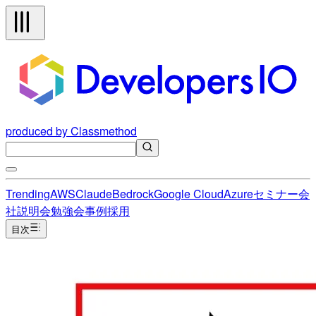
produced by Classmethod
Trending
AWS
Claude
Bedrock
Google Cloud
Azure
セミナー
会
社説明会
勉強会
事例
採用
目次