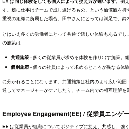
EX は
同じ体験をしても個人によって捉え方が違います
。例
す。逆に仕事はチームで成し遂げるもの、という価値観を持
重視の組織に所属した場合、田中さんにとっては満足で、鈴
とはいえ多くの労働者にとって共通で嬉しい体験もあるでし
の施策は
共通施策
- 多くの従業員が求める体験を作り出す施策。組
個別施策
- 個々の社員によって求めるところが異なる体
に分かれることになります。共通施策は社内のより広い範囲・
通してマネージャーがケアしたり、チーム内での相互理解を
Employee Engagement(EE) / 従業員エ
EE
は従業員が組織についてポジティブに捉え、共感し、強く