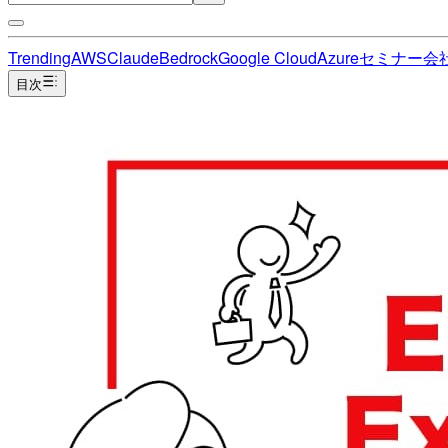
Trending
AWS
Claude
Bedrock
Google Cloud
Azure
セミナー
会
目次