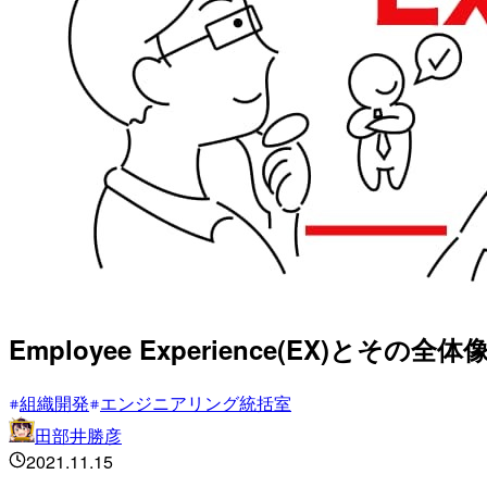
Employee Experience(EX)とその
組織開発
エンジニアリング統括室
田部井勝彦
2021.11.15