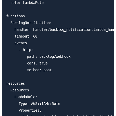
  role: LambdaRole

functions:

  BacklogNotification:

    handler: handler/backlog_notification.lambda_hand
    timeout: 60

    events:

      - http:

          path: backlog/webhook

          cors: true

          method: post

resources:

  Resources:

    LambdaRole:

      Type: AWS::IAM::Role

      Properties:
