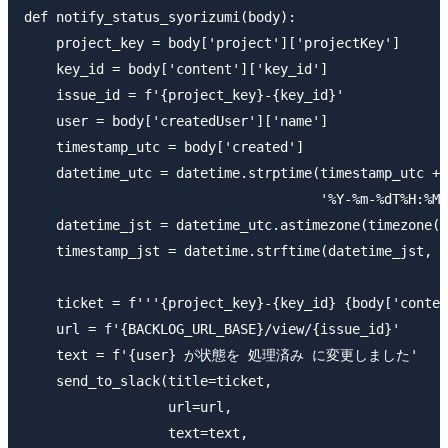
def notify_status_syorizumi(body):

    project_key = body['project']['projectKey']

    key_id = body['content']['key_id']

    issue_id = f'{project_key}-{key_id}'

    user = body['createdUser']['name']

    timestamp_utc = body['created']

    datetime_utc = datetime.strptime(timestamp_utc + 
                                     '%Y-%m-%dT%H:%M:
    datetime_jst = datetime_utc.astimezone(timezone(t
    timestamp_jst = datetime.strftime(datetime_jst, '
    ticket = f'''{project_key}-{key_id} {body['conten
    url = f'{BACKLOG_URL_BASE}/view/{issue_id}'

    text = f'{user} が状態を 処理済み に変更しました'

    send_to_slack(title=ticket,

                  url=url,

                  text=text,
