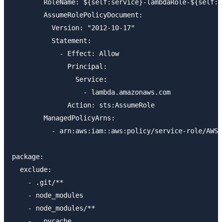
        RoleName: ${self:service}-lambdaRole-${self:p
        AssumeRolePolicyDocument:

          Version: "2012-10-17"

          Statement:

            - Effect: Allow

              Principal:

                Service:

                  - lambda.amazonaws.com

              Action: sts:AssumeRole

        ManagedPolicyArns:

          - arn:aws:iam::aws:policy/service-role/AWSL
package:

  exclude:

    - .git/**

    - node_modules

    - node_modules/**
