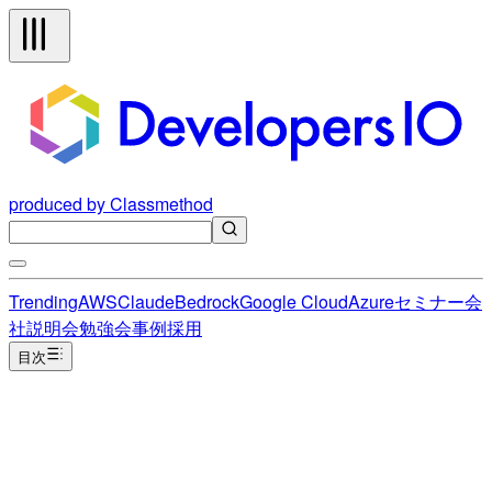
produced by Classmethod
Trending
AWS
Claude
Bedrock
Google Cloud
Azure
セミナー
会
社説明会
勉強会
事例
採用
目次