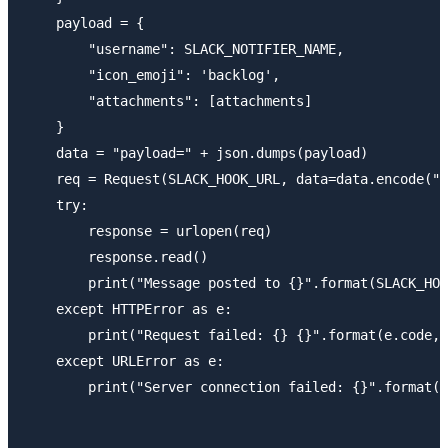
    payload = {

        "username": SLACK_NOTIFIER_NAME,

        "icon_emoji": 'backlog',

        "attachments": [attachments]

    }

    data = "payload=" + json.dumps(payload)

    req = Request(SLACK_HOOK_URL, data=data.encode("u
    try:

        response = urlopen(req)

        response.read()

        print("Message posted to {}".format(SLACK_HOO
    except HTTPError as e:

        print("Request failed: {} {}".format(e.code, 
    except URLError as e:

        print("Server connection failed: {}".format(e