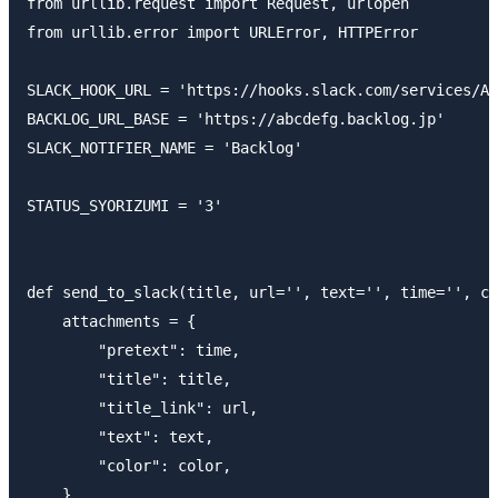
from urllib.request import Request, urlopen

from urllib.error import URLError, HTTPError

SLACK_HOOK_URL = 'https://hooks.slack.com/services/AB
BACKLOG_URL_BASE = 'https://abcdefg.backlog.jp'

SLACK_NOTIFIER_NAME = 'Backlog'

STATUS_SYORIZUMI = '3'

def send_to_slack(title, url='', text='', time='', co
    attachments = {

        "pretext": time,

        "title": title,

        "title_link": url,

        "text": text,

        "color": color,

    }
