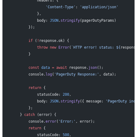
            headers: {
                'Content-Type'
: 
'application/json'
            },
            body: 
JSON
.
stringify
(pagerDutyParams)
        });
        if
 (
!
response.ok) {
            throw
 new
 Error
(
`HTTP error! status: ${
respons
        }
        const
 data
 =
 await
 response.
json
();
        console.
log
(
'PagerDuty Response:'
, data);
        return
 {
            statusCode: 
200
,
            body: 
JSON
.
stringify
({ message: 
'PagerDuty inc
        };
    } 
catch
 (error) {
        console.
error
(
'Error:'
, error);
        return
 {
            statusCode: 
500
,