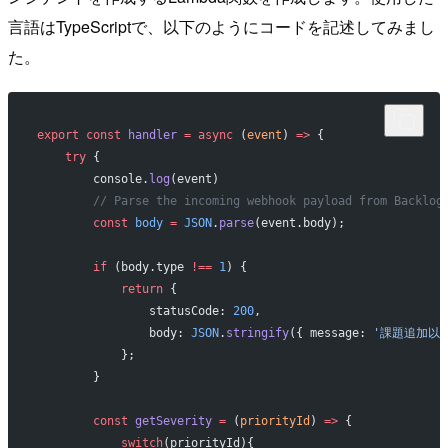
言語はTypeScriptで、以下のようにコードを記述してみまし
た。
export
 const
 handler
 =
 async
 (
event
) 
=>
 {
    try
 {
        console.
log
(event)
        // Parse the incoming webhook payload from Backlog
        const
 body
 =
 JSON
.
parse
(event.body);
        if
 (body.type 
!==
 1
) {
            return
 {
                statusCode: 
200
,
                body: 
JSON
.
stringify
({ message: 
'課題追加以
            };
        }
        const
 getSeverity
 =
 (
priorityId
) 
=>
 {
            switch
(priorityId){