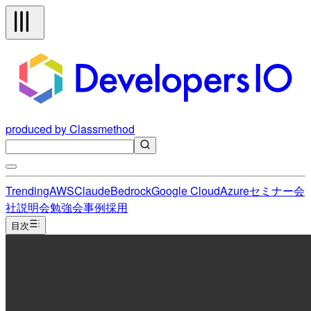
produced by Classmethod
Trending
AWS
Claude
Bedrock
Google Cloud
Azure
セミナー
会
社説明会
勉強会
事例
採用
目次