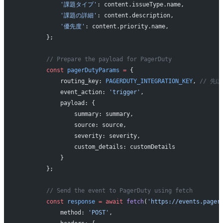
            '課題タイプ'
: content.issueType.name,
            '課題の詳細'
: content.description,
            '優先度'
: content.priority.name,
        };
        // Prepare the payload for PagerDuty
        const
 pagerDutyParams
 =
 {
            routing_key: 
PAGERDUTY_INTEGRATION_KEY
, 
// 先ほ
            event_action: 
'trigger'
,
            payload: {
                summary: summary,
                source: source,
                severity: severity, 
                custom_details: customDetails
            }
        };
        // Send the event to PagerDuty using fetch
        const
 response
 =
 await
 fetch
(
'https://events.pager
            method: 
'POST'
,