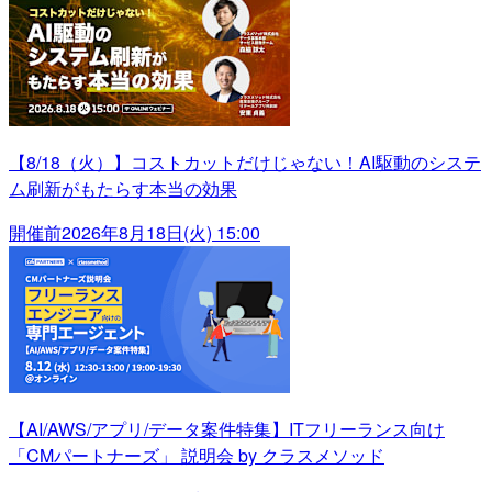
【8/18（火）】コストカットだけじゃない！AI駆動のシステ
ム刷新がもたらす本当の効果
開催前
2026年8月18日(火) 15:00
【AI/AWS/アプリ/データ案件特集】ITフリーランス向け
「CMパートナーズ」 説明会 by クラスメソッド