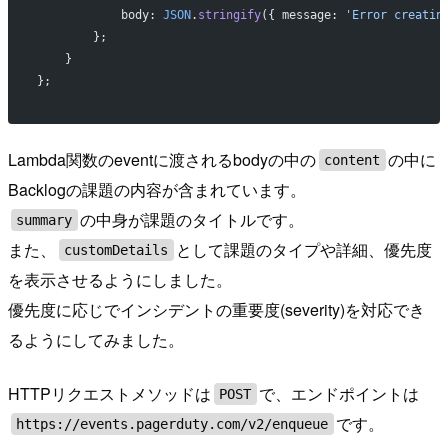
            body: 
JSON
.
stringify
({ message: 
'Error creatin
        };
    }
};
Lambda関数のeventに渡されるbodyの中の
の中に
content
Backlogの課題の内容が含まれています。
の中身が課題のタイトルです。
summary
また、
として課題のタイプや詳細、優先度
customDetails
を表示させるようにしました。
優先度に応じでインシデントの重要度(severity)を対応でき
るようにしてみました。
HTTPリクエストメソッドは
で、エンドポイントは
POST
です。
https://events.pagerduty.com/v2/enqueue