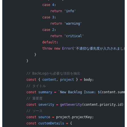
                case
 4
:
                    return
 'info'
                case
 3
:
                    return
 'warning'
                case
 2
:
                    return
 'critical'
                default
:
                throw
 new
 Error
(
'不適切な優先度が入力されました
            }
        }
        // BackLogから必要な項目を抽出
        const
 { 
content
, 
project
 } 
=
 body;
        // タイトル
        const
 summary
 =
 `New Backlog Issue: ${
content
.
summ
        // 重要度
        const
 severity
 =
 getSeverity
(content.priority.id)
        // ソース
        const
 source
 =
 project.projectKey;
        const
 customDetails
 =
 {