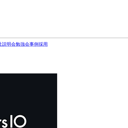
社説明会
勉強会
事例
採用