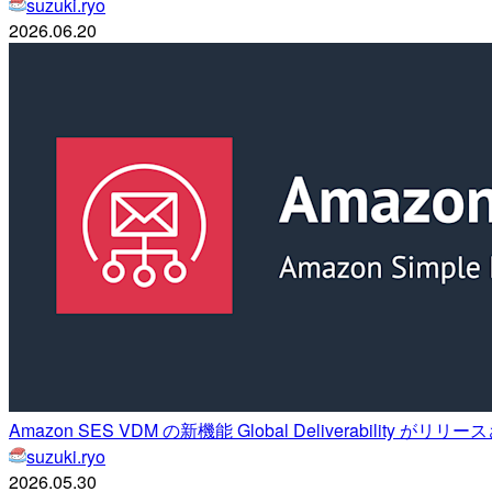
suzuki.ryo
2026.06.20
Amazon SES VDM の新機能 Global Deliverability がリ
suzuki.ryo
2026.05.30