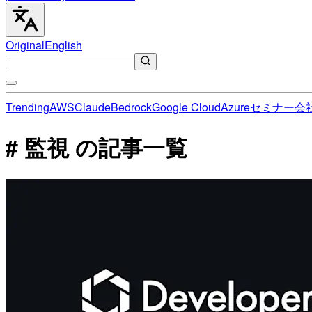
Original
English
Trending
AWS
Claude
Bedrock
Google Cloud
Azure
セミナー
会
# 監視 の記事一覧