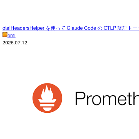
otelHeadersHelper を使って Claude Code の OTLP 
emi
2026.07.12