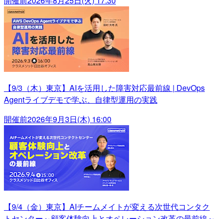
開催前
2026年8月25日(火) 17:30
【9/3（木）東京】AIを活用した障害対応最前線 | DevOps
Agentライブデモで学ぶ、自律型運用の実践
開催前
2026年9月3日(木) 16:00
【9/4（金）東京】AIチームメイトが変える次世代コンタク
トセンター～顧客体験向上とオペレーション改革の最前線～