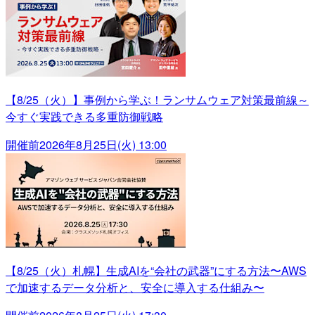
【8/25（火）】事例から学ぶ！ランサムウェア対策最前線～
今すぐ実践できる多重防御戦略
開催前
2026年8月25日(火) 13:00
【8/25（火）札幌】生成AIを“会社の武器”にする方法〜AWS
で加速するデータ分析と、安全に導入する仕組み〜