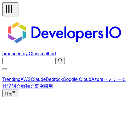
produced by Classmethod
Trending
AWS
Claude
Bedrock
Google Cloud
Azure
セミナー
会
社説明会
勉強会
事例
採用
目次