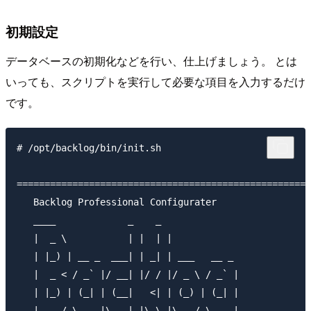
初期設定
データベースの初期化などを行い、仕上げましょう。 とは
いっても、スクリプトを実行して必要な項目を入力するだけ
です。
# /opt/backlog/bin/init.sh 

=====================================================
   Backlog Professional Configurater

   ____             _    _

   |  _ \           | |  | |

   | |_) | __ _  ___| | _| | ___   __ _ 

   |  _ < / _` |/ __| |/ / |/ _ \ / _` |

   | |_) | (_| | (__|   <| | (_) | (_| |

   |____/ \__,_|\___|_|\_\_|\___/ \__, |
