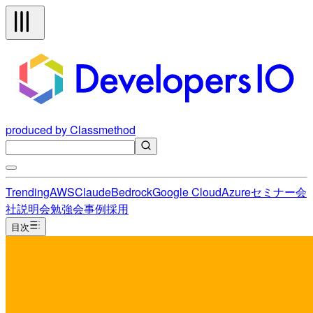
produced by Classmethod
Trending
AWS
Claude
Bedrock
Google Cloud
Azure
セミナー
会
社説明会
勉強会
事例
採用
目次