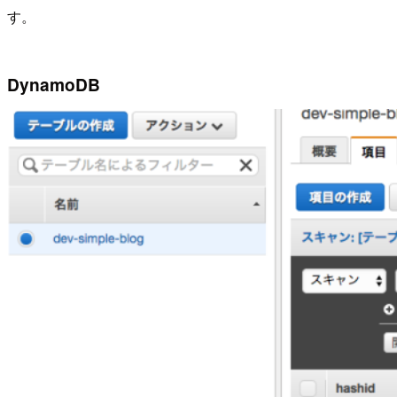
す。
DynamoDB