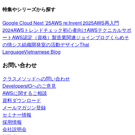
特集やシリーズから探す
Google Cloud Next ’25
AWS re:Invent 2025
AWS再入門
2024
AWSトレンドチェック
初心者向け
AWSテクニカルサポ
ート
AWS認定（資格）
製造業関連
ジョインブログ
くらめそ
の情シス
組織開発室の活動
デザイン
Thai
Language
Vietnamese Blog
お問い合わせ
クラスメソッドへの問い合わせ
DevelopersIOへのご意見
AWSに関するご相談
資料ダウンロード
メールマガジン登録
セミナー情報
採用情報
会社説明会