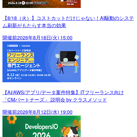
【8/18（火）】コストカットだけじゃない！AI駆動のシステ
ム刷新がもたらす本当の効果
開催前
2026年8月18日(火) 15:00
【AI/AWS/アプリ/データ案件特集】ITフリーランス向け
「CMパートナーズ」 説明会 by クラスメソッド
開催前
2026年8月12日(水) 19:00