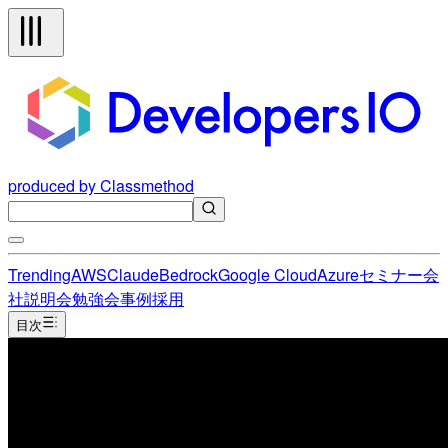
produced by Classmethod
Trending
AWS
Claude
Bedrock
Google Cloud
Azure
セミナー
会
社説明会
勉強会
事例
採用
目次