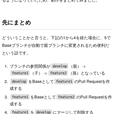
先にまとめ
どういうことかと言うと、下記の1から4を経た場合に、5で
Baseブランチが自動で親ブランチに変更されるため便利だ
という話です。
ブランチの参照関係が
（親） ->
develop
（子） ->
（孫）となっている
feature1
feature2
をBaseとして
のPull Requestを作
develop
feature1
成する
をBaseとして
のPull Requestを作
feature1
feature2
成する
を
にマージして削除する
feature1
develop