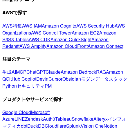
AWSで探す
AWS特集
AWS IAM
Amazon Cognito
AWS Security Hub
AWS
Organizations
AWS Control Tower
Amazon EC2
Amazon
S3
S3 Tables
AWS CDK
Amazon QuickSight
Amazon
Redshift
AWS Amplify
Amazon CloudFront
Amazon Connect
注目のテーマ
生成AI
MCP
ChatGPT
Claude
Amazon Bedrock
RAG
Amazon
Q
GitHub Copilot
Devin
Cursor
Obsidian
モダンデータスタック
Python
セキュリティ
PM
プロダクトやサービスで探す
Google Cloud
Microsoft
Azure
LINE
Zendesk
Auth0
Tableau
Snowflake
Alteryx
インフォ
マティカ
dbt
DuckDB
Cloudflare
Splunk
Vision One
Notion