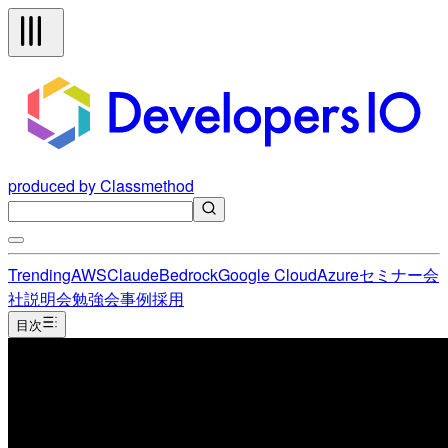
produced by Classmethod
Trending
AWS
Claude
Bedrock
Google Cloud
Azure
セミナー
会
社説明会
勉強会
事例
採用
目次