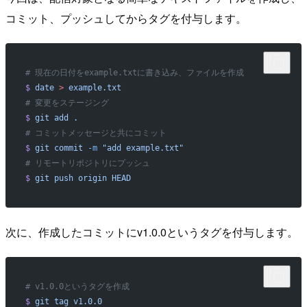
コミット、プッシュしてからタグを付与します。
# 現在の日付をexample.txtに書き込み、ファイルを作成
$
 date
 >
 example.txt
# 変更をステージング
$
 git
 add
 .
# コミットメッセージと共にコミット
$
 git
 commit
 -m
 "add example.txt"
# リモートリポジトリにプッシュ
$
 git
 push
 origin
 HEAD
次に、作成したコミットにv1.0.0というタグを付与します。
# v1.0.0というタグを作成
$
 git
 tag
 v1.0.0