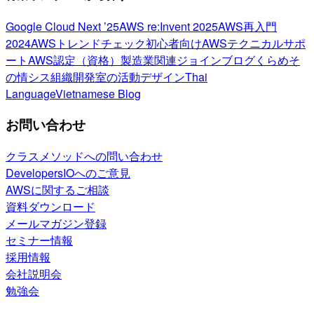
Google Cloud Next ’25
AWS re:Invent 2025
AWS再入門
2024
AWSトレンドチェック
初心者向け
AWSテクニカルサポ
ート
AWS認定（資格）
製造業関連
ジョインブログ
くらめそ
の情シス
組織開発室の活動
デザイン
Thai
Language
Vietnamese Blog
お問い合わせ
クラスメソッドへの問い合わせ
DevelopersIOへのご意見
AWSに関するご相談
資料ダウンロード
メールマガジン登録
セミナー情報
採用情報
会社説明会
勉強会