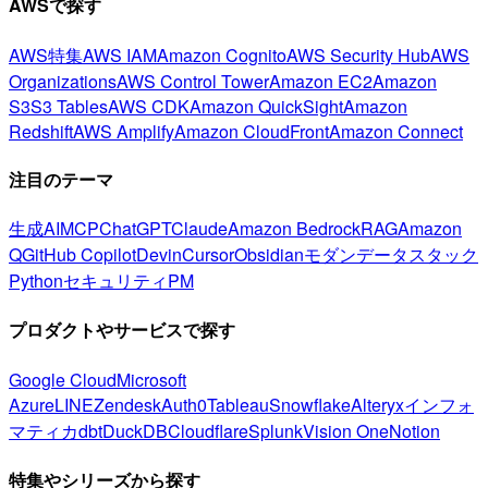
AWSで探す
AWS特集
AWS IAM
Amazon Cognito
AWS Security Hub
AWS
Organizations
AWS Control Tower
Amazon EC2
Amazon
S3
S3 Tables
AWS CDK
Amazon QuickSight
Amazon
Redshift
AWS Amplify
Amazon CloudFront
Amazon Connect
注目のテーマ
生成AI
MCP
ChatGPT
Claude
Amazon Bedrock
RAG
Amazon
Q
GitHub Copilot
Devin
Cursor
Obsidian
モダンデータスタック
Python
セキュリティ
PM
プロダクトやサービスで探す
Google Cloud
Microsoft
Azure
LINE
Zendesk
Auth0
Tableau
Snowflake
Alteryx
インフォ
マティカ
dbt
DuckDB
Cloudflare
Splunk
Vision One
Notion
特集やシリーズから探す