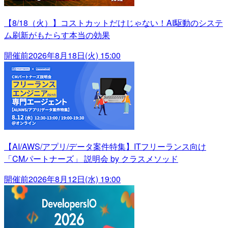
【8/18（火）】コストカットだけじゃない！AI駆動のシステ
ム刷新がもたらす本当の効果
開催前
2026年8月18日(火) 15:00
【AI/AWS/アプリ/データ案件特集】ITフリーランス向け
「CMパートナーズ」 説明会 by クラスメソッド
開催前
2026年8月12日(水) 19:00