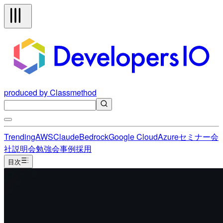
produced by Classmethod
Trending
AWS
Claude
Bedrock
Google Cloud
Azure
セミナー
会
社説明会
勉強会
事例
採用
目次