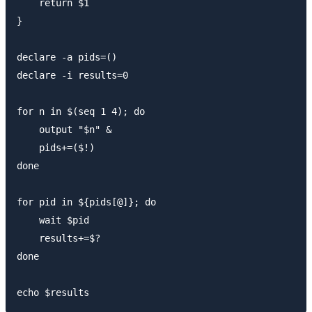
    return $1

}

declare -a pids=()

declare -i results=0

for n in $(seq 1 4); do

    output "$n" &

    pids+=($!)

done

for pid in ${pids[@]}; do

    wait $pid

    results+=$?

done
