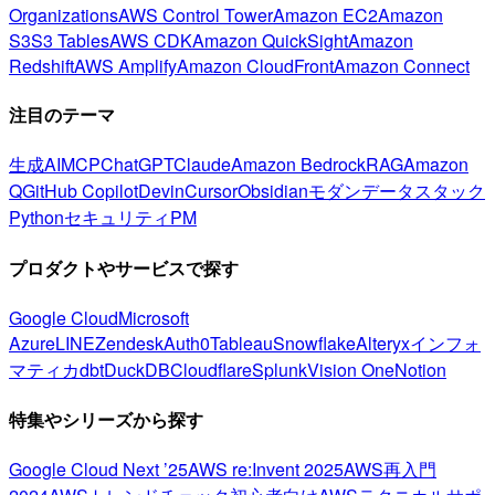
Organizations
AWS Control Tower
Amazon EC2
Amazon
S3
S3 Tables
AWS CDK
Amazon QuickSight
Amazon
Redshift
AWS Amplify
Amazon CloudFront
Amazon Connect
注目のテーマ
生成AI
MCP
ChatGPT
Claude
Amazon Bedrock
RAG
Amazon
Q
GitHub Copilot
Devin
Cursor
Obsidian
モダンデータスタック
Python
セキュリティ
PM
プロダクトやサービスで探す
Google Cloud
Microsoft
Azure
LINE
Zendesk
Auth0
Tableau
Snowflake
Alteryx
インフォ
マティカ
dbt
DuckDB
Cloudflare
Splunk
Vision One
Notion
特集やシリーズから探す
Google Cloud Next ’25
AWS re:Invent 2025
AWS再入門