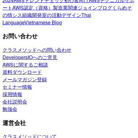
2024
AWSトレンドチェック
初心者向け
AWSテクニカルサポ
ート
AWS認定（資格）
製造業関連
ジョインブログ
くらめそ
の情シス
組織開発室の活動
デザイン
Thai
Language
Vietnamese Blog
お問い合わせ
クラスメソッドへの問い合わせ
DevelopersIOへのご意見
AWSに関するご相談
資料ダウンロード
メールマガジン登録
セミナー情報
採用情報
会社説明会
勉強会
運営会社
クラスメソッドについて