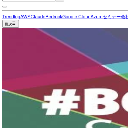
Trending
AWS
Claude
Bedrock
Google Cloud
Azure
セミナー
会
目次