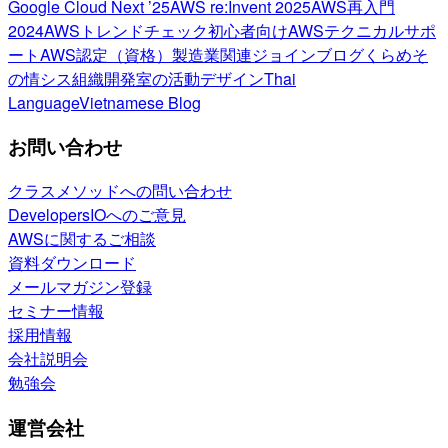
Google Cloud Next ’25
AWS re:Invent 2025
AWS再入門
2024
AWSトレンドチェック
初心者向け
AWSテクニカルサポ
ート
AWS認定（資格）
製造業関連
ジョインブログ
くらめそ
の情シス
組織開発室の活動
デザイン
Thai
Language
Vietnamese Blog
お問い合わせ
クラスメソッドへの問い合わせ
DevelopersIOへのご意見
AWSに関するご相談
資料ダウンロード
メールマガジン登録
セミナー情報
採用情報
会社説明会
勉強会
運営会社