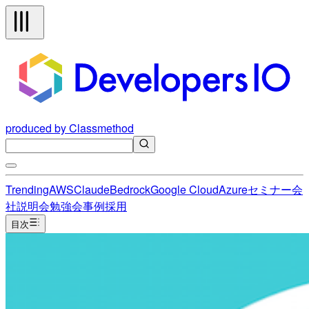
produced by Classmethod
Trending
AWS
Claude
Bedrock
Google Cloud
Azure
セミナー
会
社説明会
勉強会
事例
採用
目次