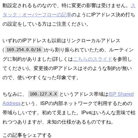
動設定されるものなので、特に変更の影響は受けません。
ス
タック・オーバーフローの記事
のようにIPアドレス決め打ち
の設定をしている方はご注意ください。
いずれのIPアドレスも以前はリンクローカルアドレス
(
)から割り振られていたため、ルーティン
169.254.0.0/16
グに制約がありました(詳しくは
こちらのスライド
を参照し
てください)。変更後のIPアドレスはそのような制約が無い
ので、使いやすくなった印象です。
ちなみに、
というアドレス帯域は
ISP Shared
100.127.X.X
Address
という、ISPの内部ネットワークで利用するための
帯域らしいです。初めて見ました。IPv4はいろんな意味で枯
れつつありますが、未知の仕様があるものですね。
この記事をシェアする