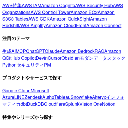
AWS特集
AWS IAM
Amazon Cognito
AWS Security Hub
AWS
Organizations
AWS Control Tower
Amazon EC2
Amazon
S3
S3 Tables
AWS CDK
Amazon QuickSight
Amazon
Redshift
AWS Amplify
Amazon CloudFront
Amazon Connect
注目のテーマ
生成AI
MCP
ChatGPT
Claude
Amazon Bedrock
RAG
Amazon
Q
GitHub Copilot
Devin
Cursor
Obsidian
モダンデータスタック
Python
セキュリティ
PM
プロダクトやサービスで探す
Google Cloud
Microsoft
Azure
LINE
Zendesk
Auth0
Tableau
Snowflake
Alteryx
インフォ
マティカ
dbt
DuckDB
Cloudflare
Splunk
Vision One
Notion
特集やシリーズから探す