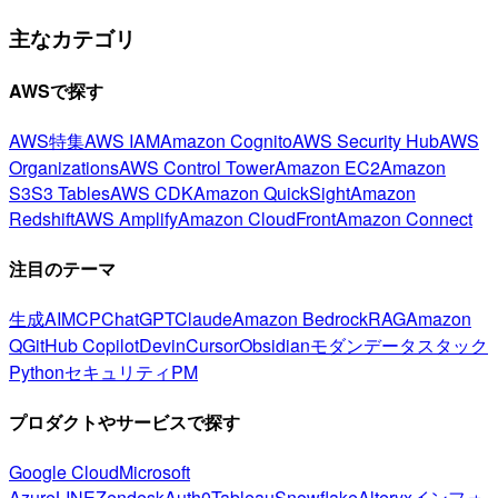
主なカテゴリ
AWSで探す
AWS特集
AWS IAM
Amazon Cognito
AWS Security Hub
AWS
Organizations
AWS Control Tower
Amazon EC2
Amazon
S3
S3 Tables
AWS CDK
Amazon QuickSight
Amazon
Redshift
AWS Amplify
Amazon CloudFront
Amazon Connect
注目のテーマ
生成AI
MCP
ChatGPT
Claude
Amazon Bedrock
RAG
Amazon
Q
GitHub Copilot
Devin
Cursor
Obsidian
モダンデータスタック
Python
セキュリティ
PM
プロダクトやサービスで探す
Google Cloud
Microsoft
Azure
LINE
Zendesk
Auth0
Tableau
Snowflake
Alteryx
インフォ