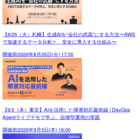
【8/25（火）札幌】生成AIを“会社の武器”にする方法〜AWS
で加速するデータ分析と、安全に導入する仕組み〜
開催前
2026年8月25日(火) 17:30
【9/3（木）東京】AIを活用した障害対応最前線 | DevOps
Agentライブデモで学ぶ、自律型運用の実践
開催前
2026年9月3日(木) 16:00