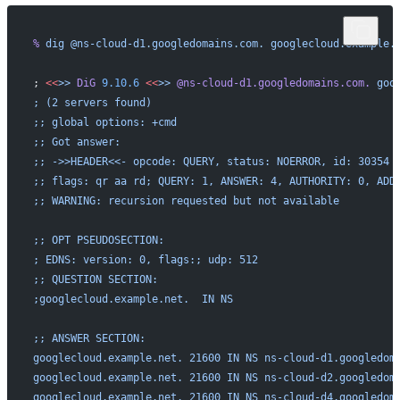
%
 dig
 @ns-cloud-d1.googledomains.com.
 googlecloud.example.
; 
<<
>>
 DiG
 9.10.6
 <<
>>
 @ns-cloud-d1.googledomains.com.
 goo
; (2 servers found)
;; global options: +cmd
;; Got answer:
;; ->>HEADER<<- opcode: QUERY, status: NOERROR, id: 30354
;; flags: qr aa rd; QUERY: 1, ANSWER: 4, AUTHORITY: 0, ADD
;; WARNING: recursion requested but not available
;; OPT PSEUDOSECTION:
; EDNS: version: 0, flags:; udp: 512
;; QUESTION SECTION:
;googlecloud.example.net.  IN NS
;; ANSWER SECTION:
googlecloud.example.net. 21600 IN NS ns-cloud-d1.googledom
googlecloud.example.net. 21600 IN NS ns-cloud-d2.googledom
googlecloud.example.net. 21600 IN NS ns-cloud-d4.googledom