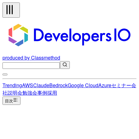
produced by Classmethod
Trending
AWS
Claude
Bedrock
Google Cloud
Azure
セミナー
会
社説明会
勉強会
事例
採用
目次