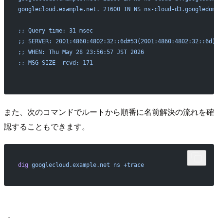
googlecloud.example.net. 21600 IN NS ns-cloud-d3.googledom
;; Query time: 31 msec
;; SERVER: 2001:4860:4802:32::6d#53(2001:4860:4802:32::6d)
;; WHEN: Thu May 28 23:56:57 JST 2026
;; MSG SIZE  rcvd: 171
また、次のコマンドでルートから順番に名前解決の流れを確
認することもできます。
dig
 googlecloud.example.net
 ns
 +trace