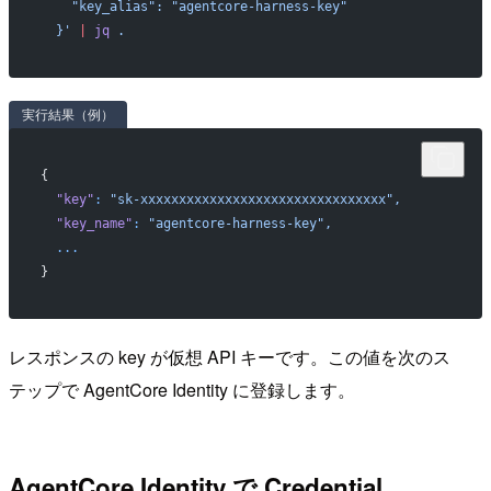
    "key_alias": "agentcore-harness-key"
  }'
 |
 jq
 .
実行結果（例）
{
  "key"
:
 "sk-xxxxxxxxxxxxxxxxxxxxxxxxxxxxxxxx",
  "key_name"
:
 "agentcore-harness-key",
  ...
}
レスポンスの key が仮想 API キーです。この値を次のス
テップで AgentCore Identity に登録します。
AgentCore Identity で Credential