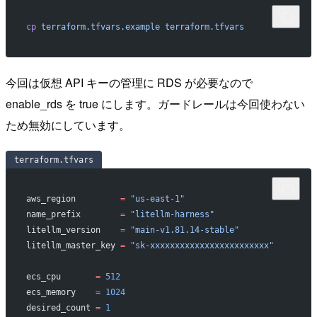
cp
 terraform.tfvars.example
 terraform.tfvars
今回は仮想 API キーの管理に RDS が必要なので
enable_rds を true にします。ガードレールは今回使わない
ため無効にしています。
terraform.tfvars
aws_region
         =
 "us-east-1"
name_prefix
        =
 "litellm-harness"
litellm_version
    =
 "main-v1.81.14-stable"
litellm_master_key
 =
 "sk-xxxxxxxxxxxxxxxxxxxxxxxx"
ecs_cpu
       =
 512
ecs_memory
    =
 1024
desired_count
 =
 1