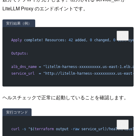
LiteLLM Proxy のエンドポイントです。
実行結果（例）
Apply
 complete!
 Resources:
 42
 added,
 0
 changed,
 0
 destroye
Outputs:
alb_dns_name
 =
 "litellm-harness-xxxxxxxxxx.us-east-1.elb.a
service_url
  =
 "http://litellm-harness-xxxxxxxxxx.us-east-
ヘルスチェックで正常に起動していることを確認します。
実行コマンド
curl
 -s
 "$(
terraform
 output 
-raw
 service_url)/health/livel