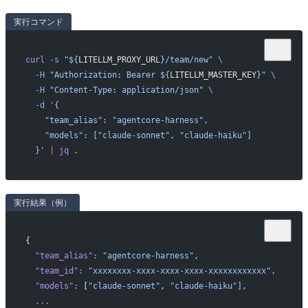
実行コマンド
curl
 -s
 "${
LITELLM_PROXY_URL
}/team/new"
 \
  -H
 "Authorization: Bearer ${
LITELLM_MASTER_KEY
}"
 \
  -H
 "Content-Type: application/json"
 \
  -d
 '{
    "team_alias": "agentcore-harness",
    "models": ["claude-sonnet", "claude-haiku"]
  }'
 |
 jq
 .
実行結果（例）
{
  "team_alias"
:
 "agentcore-harness",
  "team_id"
:
 "xxxxxxxx-xxxx-xxxx-xxxx-xxxxxxxxxxxx",
  "models"
:
 [
"claude-sonnet"
, 
"claude-haiku"],
  ...