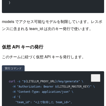
}
models でアクセス可能なモデルを制限しています。レスポ
ンスに含まれる team_id は次のキー発行で使います。
仮想 API キーの発行
このチームに紐づく仮想 API キーを発行します。
実行コマンド
curl
 -s
 "${
LITELLM_PROXY_URL
}/key/generate"
 \
  -H
 "Authorization: Bearer ${
LITELLM_MASTER_KEY
}"
 \
  -H
 "Content-Type: application/json"
 \
  -d
 '{
    "team_id": "<上で取得した team_id>",