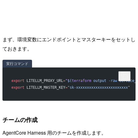
まず、環境変数にエンドポイントとマスターキーをセットし
ておきます。
実行コマンド
export
 LITELLM_PROXY_URL
=
"$(
terraform
 output 
-raw
 service_
export
 LITELLM_MASTER_KEY
=
"sk-xxxxxxxxxxxxxxxxxxxxxxxx"
チームの作成
AgentCore Harness 用のチームを作成します。