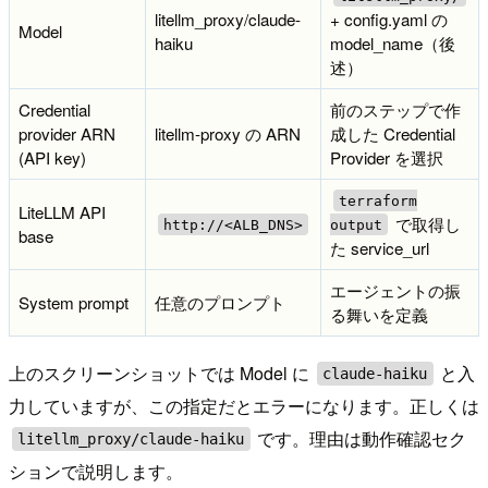
litellm_proxy/claude-
+ config.yaml の
Model
haiku
model_name（後
述）
Credential
前のステップで作
provider ARN
litellm-proxy の ARN
成した Credential
(API key)
Provider を選択
terraform
LiteLLM API
で取得し
http://<ALB_DNS>
output
base
た service_url
エージェントの振
System prompt
任意のプロンプト
る舞いを定義
上のスクリーンショットでは Model に
と入
claude-haiku
力していますが、この指定だとエラーになります。正しくは
です。理由は動作確認セク
litellm_proxy/claude-haiku
ションで説明します。