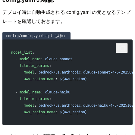
デプロイ時に自動生成される config.yaml の元となるテンプ
レートを確認しておきます。
config/config.yaml.tpl（抜粋）
model_list
:
  - 
model_name
: 
claude-sonnet
    litellm_params
:
      model
: 
bedrock/us.anthropic.claude-sonnet-4-5-202509
      aws_region_name
: 
${aws_region}
  - 
model_name
: 
claude-haiku
    litellm_params
:
      model
: 
bedrock/us.anthropic.claude-haiku-4-5-2025100
      aws_region_name
: 
${aws_region}