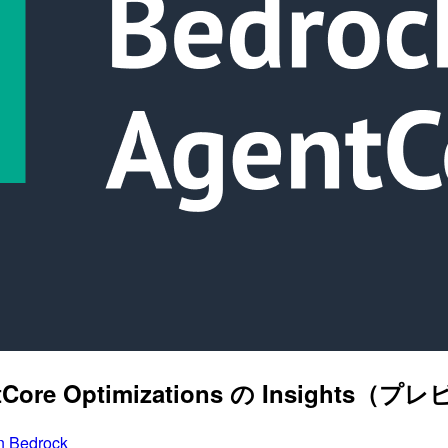
ntCore Optimizations の Insig
 Bedrock