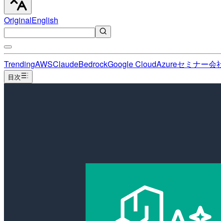
Original
English
Trending
AWS
Claude
Bedrock
Google Cloud
Azure
セミナー
会
目次