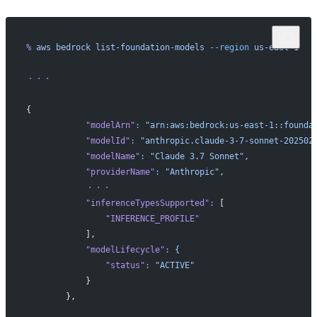
%
 aws
 bedrock
 list-foundation-models
 --region
 us-east-1
・・・
{
            "modelArn"
:
 "arn:aws:bedrock:us-east-1::founda
            "modelId"
:
 "anthropic.claude-3-7-sonnet-202502
            "modelName"
:
 "Claude 3.7 Sonnet",
            "providerName"
:
 "Anthropic",
            ・・・
            "inferenceTypesSupported"
:
 [
                "INFERENCE_PROFILE"
            ],
            "modelLifecycle"
:
 {
                "status"
:
 "ACTIVE"
            }
        },