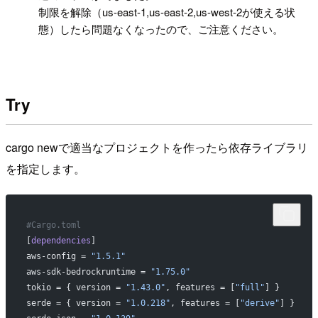
制限を解除（us-east-1,us-east-2,us-west-2が使える状
態）したら問題なくなったので、ご注意ください。
Try
cargo newで適当なプロジェクトを作ったら依存ライブラリ
を指定します。
#Cargo.toml
[
dependencies
]
aws-config = 
"1.5.1"
aws-sdk-bedrockruntime = 
"1.75.0"
tokio = { version = 
"1.43.0"
, features = [
"full"
] }
serde = { version = 
"1.0.218"
, features = [
"derive"
] }