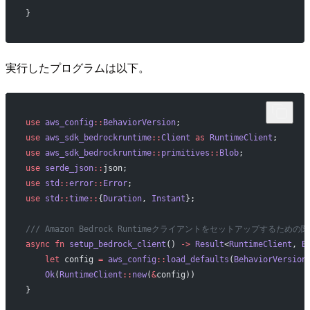
}
実行したプログラムは以下。
use
 aws_config
::
BehaviorVersion
;
use
 aws_sdk_bedrockruntime
::
Client
 as
 RuntimeClient
;
use
 aws_sdk_bedrockruntime
::
primitives
::
Blob
;
use
 serde_json
::
json;
use
 std
::
error
::
Error
;
use
 std
::
time
::
{
Duration
, 
Instant
};
/// Amazon Bedrock Runtimeクライアントをセットアップするための
async
 fn
 setup_bedrock_client
() 
->
 Result
<
RuntimeClient
, 
B
    let
 config 
=
 aws_config
::
load_defaults
(
BehaviorVersion
    Ok
(
RuntimeClient
::
new
(
&
config))
}