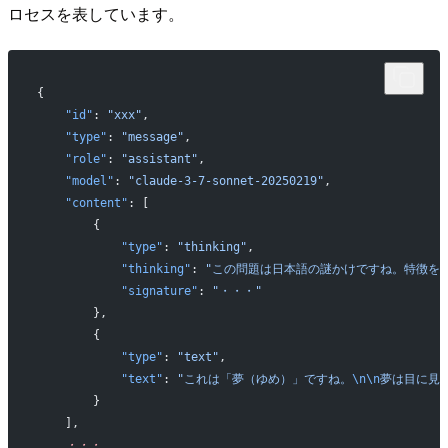
ロセスを表しています。
{
    "id"
: 
"xxx"
,
    "type"
: 
"message"
,
    "role"
: 
"assistant"
,
    "model"
: 
"claude-3-7-sonnet-20250219"
,
    "content"
: [
        {
            "type"
: 
"thinking"
,
            "thinking"
: 
"この問題は日本語の謎かけですね。特徴を
            "signature"
: 
"・・・"
        },
        {
            "type"
: 
"text"
,
            "text"
: 
"これは「夢（ゆめ）」ですね。
\n\n
夢は目に見
        }
    ],
    ・・・