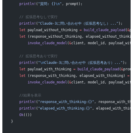
    println!
(
"質問: {}
\n
"
, prompt);
    // 拡張思考なしで実行
    println!
(
"Claude-3に問い合わせ中（拡張思考なし）..."
);
    let
 payload_without_thinking 
=
 build_claude_payload
(
&
p
    let
 (response_without_thinking, elapsed_without_thinki
        invoke_claude_model
(
&
client, model_id, payload_wit
    // 拡張思考ありで実行
    println!
(
"
\n
Claude-3に問い合わせ中（拡張思考あり）..."
);
    let
 payload_with_thinking 
=
 build_claude_payload
(
&
prom
    let
 (response_with_thinking, elapsed_with_thinking) 
=
        invoke_claude_model
(
&
client, model_id, payload_wit
    //結果を表示
    println!
(
"response_with_thinking:{}"
, response_with_th
    println!
(
"elapsed_with_thinking:{}"
, elapsed_with_thin
    Ok
(())
}