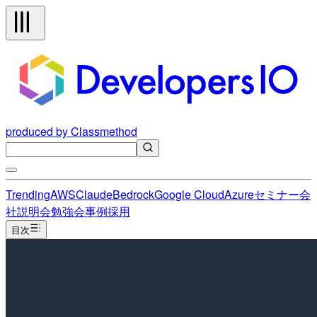
produced by Classmethod
Trending
AWS
Claude
Bedrock
Google Cloud
Azure
セミナー
会
社説明会
勉強会
事例
採用
目次