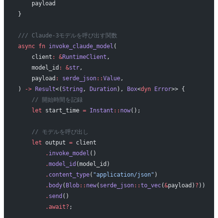
    payload
}
/// Claude-3モデルを呼び出す関数
async
 fn
 invoke_claude_model
(
    client
:
 &
RuntimeClient
,
    model_id
:
 &
str
,
    payload
:
 serde_json
::
Value
,
) 
->
 Result
<(
String
, 
Duration
), 
Box
<
dyn
 Error
>> {
    // 開始時間を記録
    let
 start_time 
=
 Instant
::
now
();
    // モデルを呼び出し
    let
 output 
=
 client
        .
invoke_model
()
        .
model_id
(model_id)
        .
content_type
(
"application/json"
)
        .
body
(
Blob
::
new
(
serde_json
::
to_vec
(
&
payload)
?
))
        .
send
()
        .await?
;