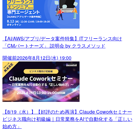
【AI/AWS/アプリ/データ案件特集】ITフリーランス向け
「CMパートナーズ」 説明会 by クラスメソッド
開催前
2026年8月12日(水) 19:00
【8/19（水）】【好評のため再演】Claude Coworkセミナー
ビジネス職向け初級編｜日常業務をAIで自動化する「正しい
始め方」