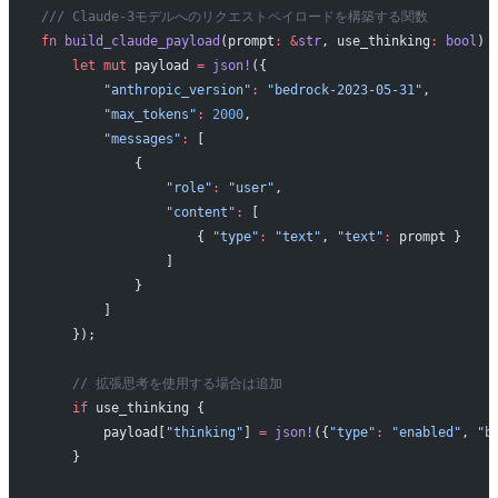
/// Claude-3モデルへのリクエストペイロードを構築する関数
fn
 build_claude_payload
(prompt
:
 &
str
, use_thinking
:
 bool
) 
    let
 mut
 payload 
=
 json!
({
        "anthropic_version"
:
 "bedrock-2023-05-31"
,
        "max_tokens"
:
 2000
,
        "messages"
:
 [
            { 
                "role"
:
 "user"
, 
                "content"
:
 [
                    { 
"type"
:
 "text"
, 
"text"
:
 prompt }
                ]
            }
        ]
    });
    // 拡張思考を使用する場合は追加
    if
 use_thinking {
        payload[
"thinking"
] 
=
 json!
({
"type"
:
 "enabled"
, 
"b
    }