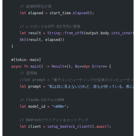
    // 経過時間を計算
    let
 elapsed 
=
 start_time
.
elapsed
();
    // レスポンスをUTF-8文字列に変換
    let
 result 
=
 String
::
from_utf8
(output
.
body
.
into_inner
(
    Ok
((result, elapsed))
}
#[tokio
::
main]
async
 fn
 main
() 
->
 Result
<(), 
Box
<
dyn
 Error
>> {
    // 質問例
    //let prompt = "量子コンピューティングが従来のコンピュ
    let
 prompt 
=
 "私は目に見えないけれど、誰もが持っている。夜に
    // Claude-3モデルのARN
    let
 model_id 
=
 "<ARN>"
;
    // Bedrockクライアントをセットアップ
    let
 client 
=
 setup_bedrock_client
()
.await?
;