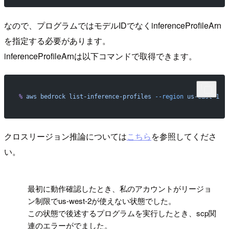
なので、プログラムではモデルIDでなくinferenceProfileArn
を指定する必要があります。
inferenceProfileArnは以下コマンドで取得できます。
%
 aws
 bedrock
 list-inference-profiles
 --region
 us-east-1
クロスリージョン推論については
こちら
を参照してくださ
い。
!
最初に動作確認したとき、私のアカウントがリージョ
ン制限でus-west-2が使えない状態でした。
この状態で後述するプログラムを実行したとき、scp関
連のエラーがでました。