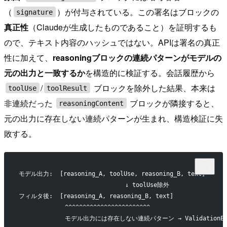
（
）が付与されている。この署名はブロックの
signature
真正性
（Claudeが生成したものであること）を証明するも
ので、テキスト内容のハッシュではない。APIは署名の真正
性に加えて、
reasoningブロックの連続パターンがモデルの
元の出力と一致するか
を構造的に検証する。会話履歴から
/
ブロックを除外した結果、本来は
toolUse
toolResult
非連続だった
ブロックが隣接すると、
reasoningContent
元の出力に存在しない連続パターンが生まれ、構造検証に失
敗する。
モデル出力:  [reasoning_A, toolUse, reasoning_B, text]
                              ↓ toolUse除外
フィルタ後:  [reasoning_A, reasoning_B, text]
             ^^^^^^^^^^^^^^^^^^^^^^^^
             モデル出力には存在しない連続パターン → ValidationExc