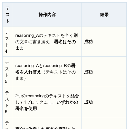
テ
ス
操作内容
結果
ト
テ
reasoning_Aのテキストを全く別
ス
の文章に書き換え、
署名はその
成功
ト
まま
4
テ
reasoning_Aとreasoning_Bの
署
ス
名を入れ替え
（テキストはその
成功
ト
まま）
5
テ
2つのreasoningのテキストを結合
ス
して1ブロックにし、
いずれかの
成功
ト
署名を使用
6
テ
ス
完全に偽造した署名文字列
を使