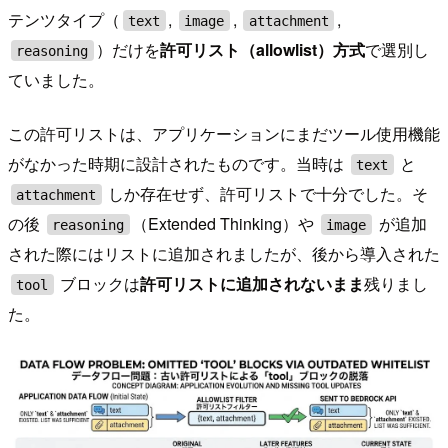
テンツタイプ（
,
,
,
text
image
attachment
）だけを
許可リスト（allowlist）方式
で選別し
reasoning
ていました。
この許可リストは、アプリケーションにまだツール使用機能
がなかった時期に設計されたものです。当時は
と
text
しか存在せず、許可リストで十分でした。そ
attachment
の後
（Extended Thinking）や
が追加
reasoning
image
された際にはリストに追加されましたが、後から導入された
ブロックは
許可リストに追加されないまま
残りまし
tool
た。