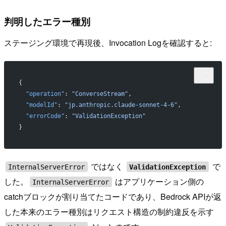
判明したエラー種別
ステージング環境で再現後、Invocation Logを確認すると:
{
  "operation"
: 
"ConverseStream"
,
  "modelId"
: 
"jp.anthropic.claude-sonnet-4-6"
,
  "errorCode"
: 
"ValidationException"
}
ではなく
で
InternalServerError
ValidationException
した。
はアプリケーション側の
InternalServerError
catchブロックが割り当てたコードであり、Bedrock APIが返
した本来のエラー種別はリクエスト構造の制約違反を示す