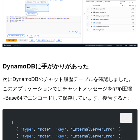
DynamoDBに手がかりがあった
次にDynamoDBのチャット履歴テーブルを確認しました。
このアプリケーションではチャットメッセージをgzip圧縮
+Base64でエンコードして保存しています。復号すると:
[
  { 
"type"
: 
"note"
, 
"key"
: 
"InternalServerError"
 },
  { 
"type"
: 
"note"
, 
"key"
: 
"InternalServerError"
 },