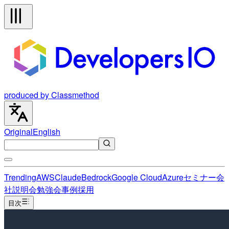
produced by Classmethod
Original
English
Trending
AWS
Claude
Bedrock
Google Cloud
Azure
セミナー
会
社説明会
勉強会
事例
採用
目次