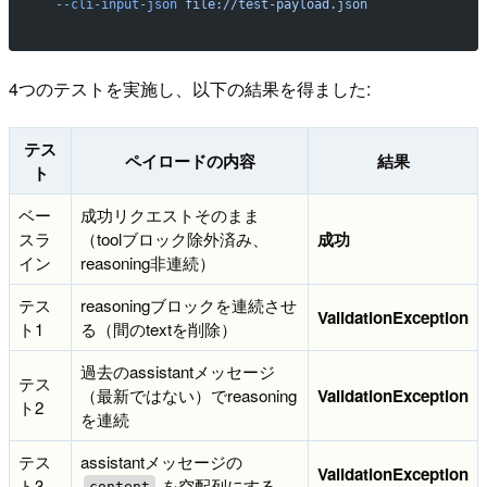
  --cli-input-json
 file://test-payload.json
4つのテストを実施し、以下の結果を得ました:
テス
ペイロードの内容
結果
ト
ベー
成功リクエストそのまま
スラ
（toolブロック除外済み、
成功
イン
reasoning非連続）
テス
reasoningブロックを連続させ
ValidationException
ト1
る（間のtextを削除）
過去のassistantメッセージ
テス
（最新ではない）でreasoning
ValidationException
ト2
を連続
テス
assistantメッセージの
ValidationException
ト3
を空配列にする
content