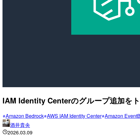
IAM Identity Centerのグル
Amazon Bedrock
AWS IAM Identity Center
Amazon EventB
酒井貴央
2026.03.09