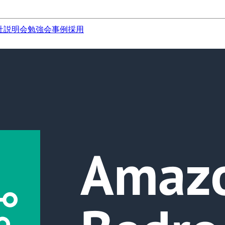
社説明会
勉強会
事例
採用