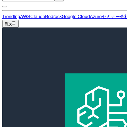
Trending
AWS
Claude
Bedrock
Google Cloud
Azure
セミナー
会
目次