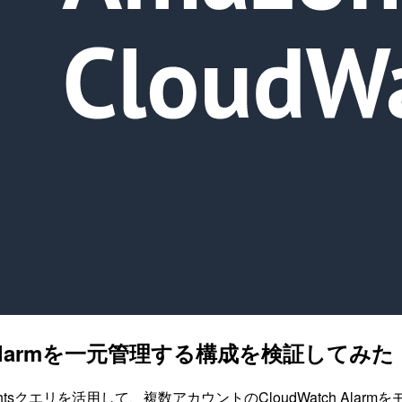
 Alarmを一元管理する構成を検証してみた
ries Metrics Insightsクエリを活用して、複数アカウントのClou