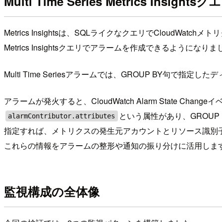
Multi Time Series Metrics Insigh
Metrics Insightsは、SQLライクなクエリでCloudWatc
Metrics Insightsクエリでアラームを作成できるようになりま
Multi Time Seriesアラームでは、GROUP BY句で
アラームが発火すると、CloudWatch Alarm State Change
という属性があり、GROU
alarmContributor.attributes
指定すれば、メトリクスの発生元アカウントとリソース識別子
これらの情報をアラームの整形や通知の振り分けに活用しま
監視構成の全体像