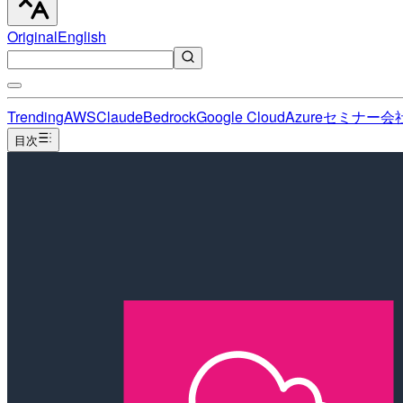
Original
English
Trending
AWS
Claude
Bedrock
Google Cloud
Azure
セミナー
会
目次