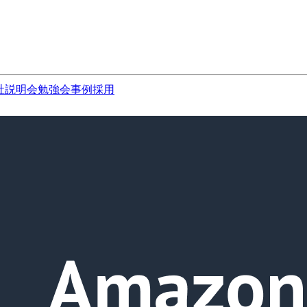
社説明会
勉強会
事例
採用