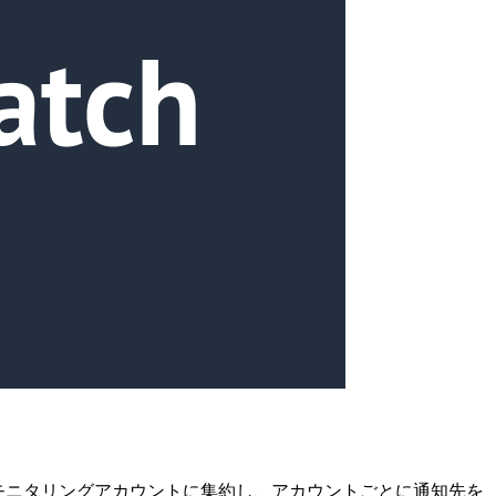
dWatch Alarmをモニタリングアカウントに集約し、アカウントごとに通知先を