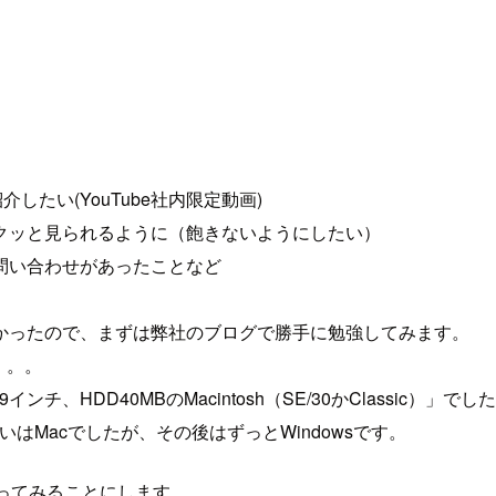
たい(YouTube社内限定動画)
クッと見られるように（飽きないようにしたい）
問い合わせがあったことなど
かったので、まずは弊社のブログで勝手に勉強してみます。
。。。
、HDD40MBのMacintosh（SE/30かClassic）」で
はMacでしたが、その後はずっとWindowsです。
やってみることにします。