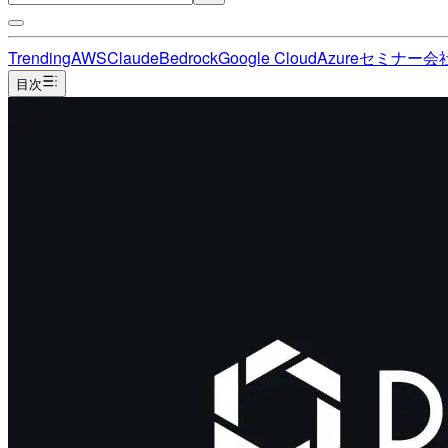
Trending
AWS
Claude
Bedrock
Google Cloud
Azure
セミナー
会
目次