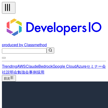
produced by Classmethod
Trending
AWS
Claude
Bedrock
Google Cloud
Azure
セミナー
会
社説明会
勉強会
事例
採用
目次