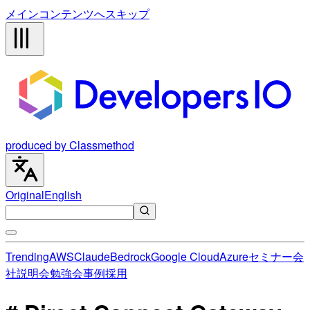
メインコンテンツへスキップ
produced by Classmethod
Original
English
Trending
AWS
Claude
Bedrock
Google Cloud
Azure
セミナー
会
社説明会
勉強会
事例
採用