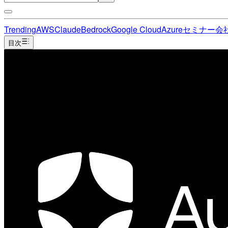
Trending
AWS
Claude
Bedrock
Google Cloud
Azure
セミナー
会
目次