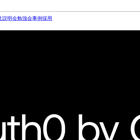
社説明会
勉強会
事例
採用