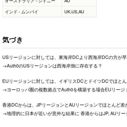
オーストラリア - シドニー
AU
インド - ムンバイ
UK,US,AU
気づき
USリージョンに対しては、東海岸DCより西海岸DCの方が
→Auth0のUSリージョンは西海岸側に存在する？
EUリージョンに対しては、イギリスDCとドイツDCでほと
→ヨーロッパ圏の複数拠点でAuth0を構築する場合EUリー
香港DCからは、JPリージョンとAUリージョンでほとんど差
→地理的に日本が近いが意外な結果に 香港からはJP, AU