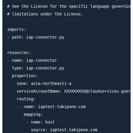
# See the License for the specific language governing
# limitations under the License.

imports:

- path: iap-connector.py

resources:

- name: iap-connector

  type: iap-connector.py

  properties:

    zone: asia-northeast1-a

    serviceAccountName: XXXXXXXXX@cloudservices.gserv
    routing:

     - name: iaptest-takipone-com

       mapping:

        - name: host

          source: iaptest.takipone.com
