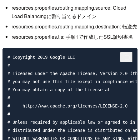
resources.properties.routing.mapping.source: Cloud
Load Balancingに割り当てるドメイン
resources.properties.routing.mapping.destination: 転送先
resources.properties.tls: 手順1で作成したSSL証明書名
# Copyright 2019 Google LLC

#

# Licensed under the Apache License, Version 2.0 (the
# you may not use this file except in compliance with
# You may obtain a copy of the License at

#

#     http://www.apache.org/licenses/LICENSE-2.0

#

# Unless required by applicable law or agreed to in w
# distributed under the License is distributed on an 
# WITHOUT WARRANTIES OR CONDITIONS OF ANY KIND, eithe