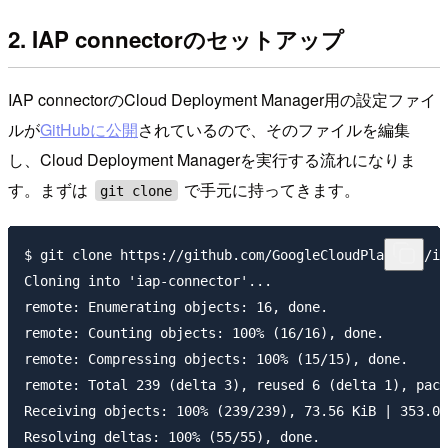
2. IAP connectorのセットアップ
IAP connectorのCloud Deployment Manager用の設定ファイ
ルが
GitHubに公開
されているので、そのファイルを編集
し、Cloud Deployment Managerを実行する流れになりま
す。まずは
で手元に持ってきます。
git clone
$ git clone https://github.com/GoogleCloudPlatform/ia
Cloning into 'iap-connector'...

remote: Enumerating objects: 16, done.

remote: Counting objects: 100% (16/16), done.

remote: Compressing objects: 100% (15/15), done.

remote: Total 239 (delta 3), reused 6 (delta 1), pack
Receiving objects: 100% (239/239), 73.56 KiB | 353.00
Resolving deltas: 100% (55/55), done.
