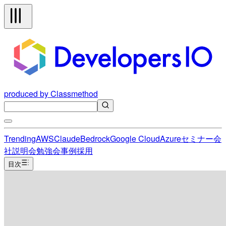
produced by Classmethod
Trending
AWS
Claude
Bedrock
Google Cloud
Azure
セミナー
会
社説明会
勉強会
事例
採用
目次