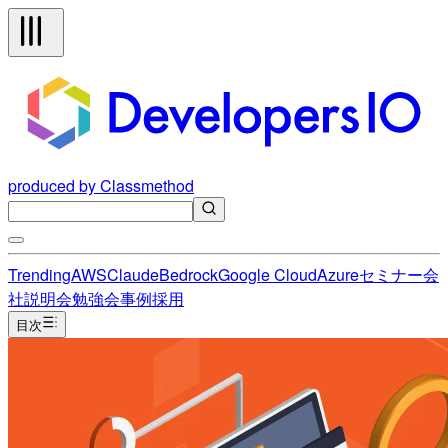
produced by Classmethod
Trending
AWS
Claude
Bedrock
Google Cloud
Azure
セミナー
会
社説明会
勉強会
事例
採用
目次