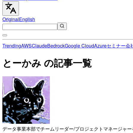
Original
English
Trending
AWS
Claude
Bedrock
Google Cloud
Azure
セミナー
会
とーかみ の記事一覧
データ事業本部でチームリーダー/プロジェクトマネージャー