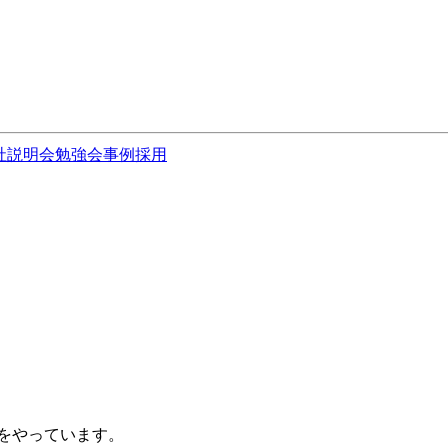
社説明会
勉強会
事例
採用
をやっています。