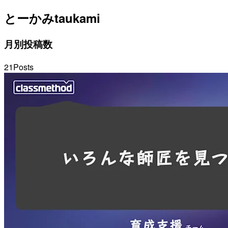
とーかみ
taukami
月別投稿数
21
Posts