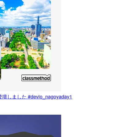
た #devio_nagoyaday1